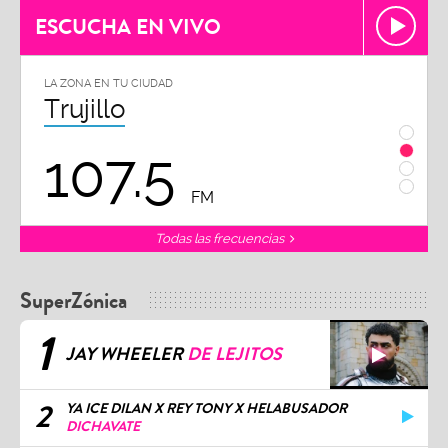
ESCUCHA EN VIVO
LA ZONA EN TU CIUDAD
LA ZON
Trujillo
Chi
107.5
1
FM
Todas las frecuencias
SuperZónica
1
JAY WHEELER
DE LEJITOS
2
YA ICE DILAN X REY TONY X HELABUSADOR
DICHAVATE