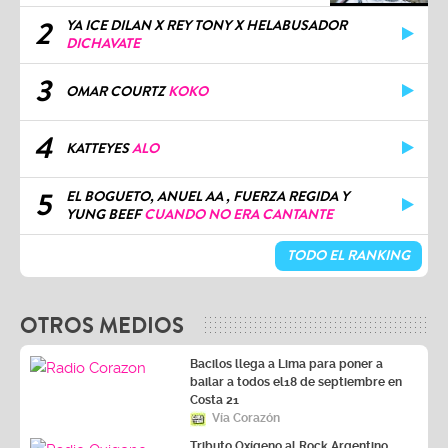
2
YA ICE DILAN X REY TONY X HELABUSADOR
DICHAVATE
3
OMAR COURTZ
KOKO
4
KATTEYES
ALO
5
EL BOGUETO, ANUEL AA , FUERZA REGIDA Y
YUNG BEEF
CUANDO NO ERA CANTANTE
TODO EL RANKING
OTROS MEDIOS
Bacilos llega a Lima para poner a
bailar a todos el18 de septiembre en
Costa 21
Vía Corazón
Tributo Oxígeno al Rock Argentino