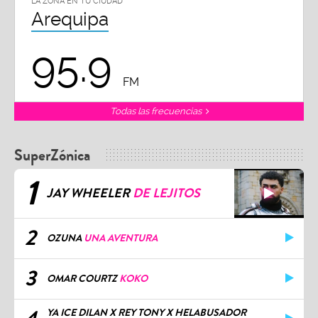
LA ZONA EN TU CIUDAD
Arequipa
95.9
FM
Todas las frecuencias
SuperZónica
1
JAY WHEELER
DE LEJITOS
2
OZUNA
UNA AVENTURA
3
OMAR COURTZ
KOKO
YA ICE DILAN X REY TONY X HELABUSADOR