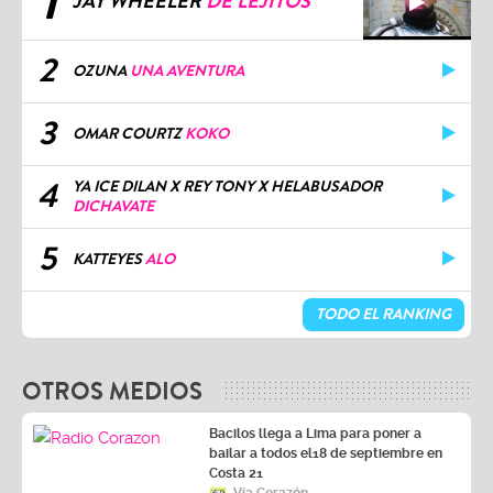
1
JAY WHEELER
DE LEJITOS
2
OZUNA
UNA AVENTURA
3
OMAR COURTZ
KOKO
4
YA ICE DILAN X REY TONY X HELABUSADOR
DICHAVATE
5
KATTEYES
ALO
TODO EL RANKING
OTROS MEDIOS
Bacilos llega a Lima para poner a
bailar a todos el18 de septiembre en
Costa 21