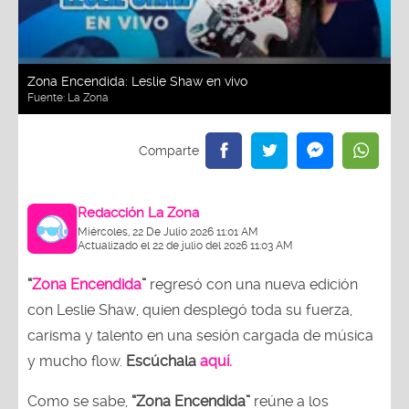
Zona Encendida: Leslie Shaw en vivo
Fuente:
La Zona
Redacción La Zona
Miércoles, 22 De Julio 2026 11:01 AM
Actualizado el 22 de julio del 2026 11:03 AM
“
Zona Encendida
”
regresó con una nueva edición
con Leslie Shaw, quien desplegó toda su fuerza,
carisma y talento en una sesión cargada de música
y mucho flow.
Escúchala
aquí.
Como se sabe,
“Zona Encendida”
reúne a los