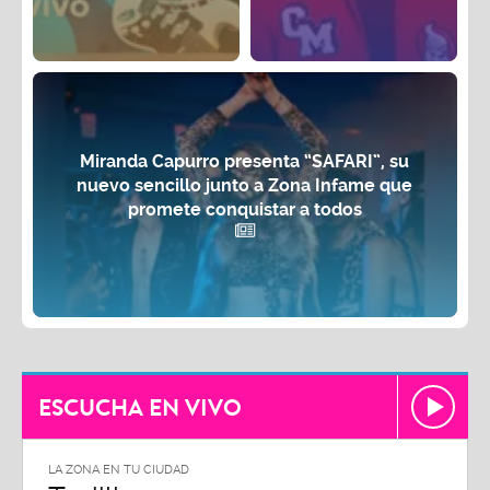
Miranda Capurro presenta “SAFARI”, su
nuevo sencillo junto a Zona Infame que
promete conquistar a todos
ESCUCHA EN VIVO
LA ZONA EN TU CIUDAD
LA ZON