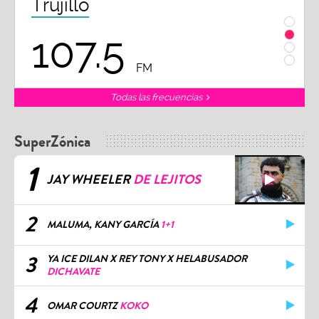
Trujillo
Chi
107.5
1
FM
Todas las frecuencias
SuperZónica
1
JAY WHEELER
DE LEJITOS
2
MALUMA, KANY GARCÍA
1+1
3
YA ICE DILAN X REY TONY X HELABUSADOR
DICHAVATE
4
OMAR COURTZ
KOKO