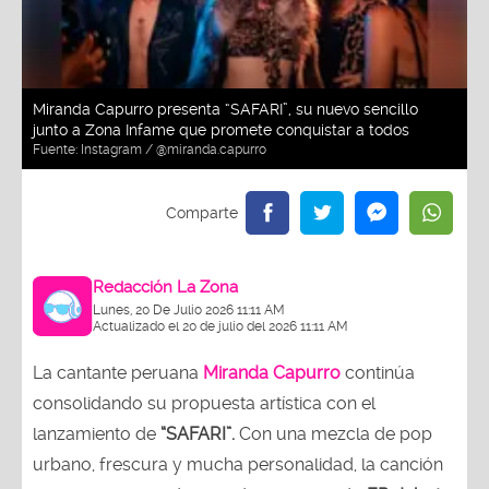
Miranda Capurro presenta “SAFARI”, su nuevo sencillo
junto a Zona Infame que promete conquistar a todos
Fuente:
Instagram / @miranda.capurro
Redacción La Zona
Lunes, 20 De Julio 2026 11:11 AM
Actualizado el 20 de julio del 2026 11:11 AM
La cantante peruana
Miranda Capurro
continúa
consolidando su propuesta artística con el
lanzamiento de
“SAFARI”.
Con una mezcla de pop
urbano, frescura y mucha personalidad, la canción