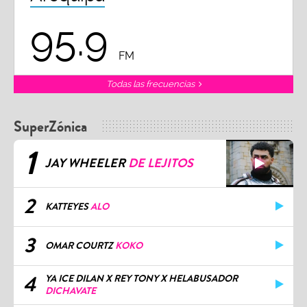
95.9
FM
Todas las frecuencias
SuperZónica
1
JAY WHEELER
DE LEJITOS
2
KATTEYES
ALO
3
OMAR COURTZ
KOKO
4
YA ICE DILAN X REY TONY X HELABUSADOR
DICHAVATE