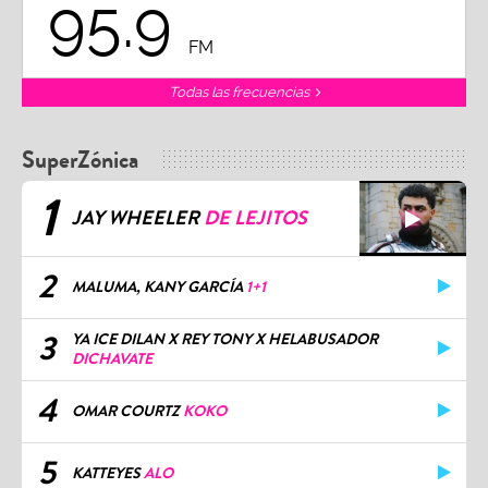
95.9
FM
Todas las frecuencias
SuperZónica
1
JAY WHEELER
DE LEJITOS
2
MALUMA, KANY GARCÍA
1+1
3
YA ICE DILAN X REY TONY X HELABUSADOR
DICHAVATE
4
OMAR COURTZ
KOKO
5
KATTEYES
ALO