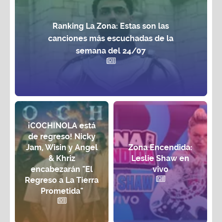
Ranking La Zona: Estas son las
canciones más escuchadas de la
semana del 24/07
¡COCHINOLA está
de regreso! Nicky
Jam, Wisin y Angel
Zona Encendida:
& Khriz
Leslie Shaw en
encabezarán "El
vivo
Regreso a La Tierra
Prometida"