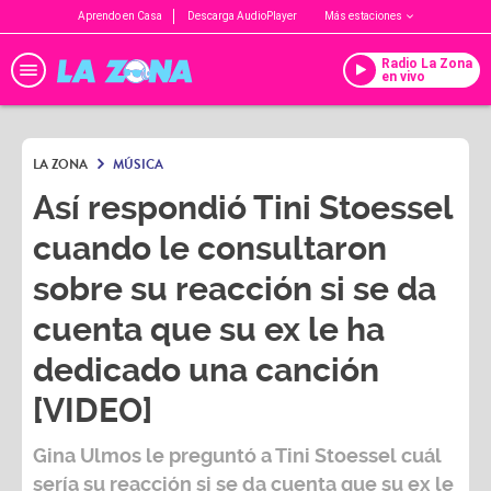
Aprendo en Casa
Descarga AudioPlayer
Más estaciones
Radio La Zona
en vivo
LA ZONA
MÚSICA
Así respondió Tini Stoessel
cuando le consultaron
sobre su reacción si se da
cuenta que su ex le ha
dedicado una canción
[VIDEO]
Gina Ulmos
le preguntó a
Tini Stoessel
cuál
sería su reacción si se da cuenta que su ex le