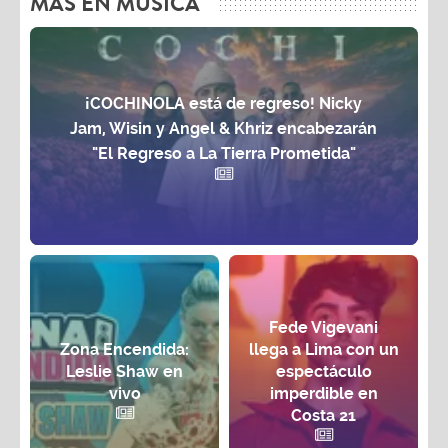
MAS EN MÚSICA
¡COCHINOLA está de regreso! Nicky
Jam, Wisin y Angel & Khriz encabezarán
"El Regreso a La Tierra Prometida"
Fede Vigevani
Zona Encendida:
llega a Lima con un
Leslie Shaw en
espectáculo
vivo
imperdible en
Costa 21