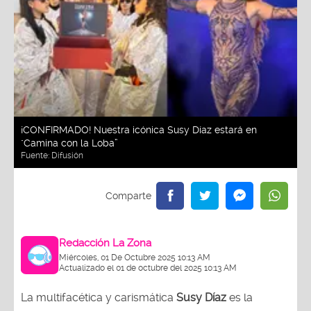
¡CONFIRMADO! Nuestra icónica Susy Díaz estará en
"Camina con la Loba”
Fuente:
Difusión
Redacción La Zona
Miércoles, 01 De Octubre 2025 10:13 AM
Actualizado el 01 de octubre del 2025 10:13 AM
La multifacética y carismática
Susy Díaz
es la