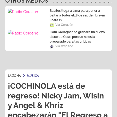
Bacilos llega a Lima para poner a
bailar a todos el18 de septiembre en
Costa 21
Vía Corazón
Liam Gallagher no grabará un nuevo
disco de Oasis porque no está
preparado para las críticas
Vía Oxígeno
LA ZONA
MÚSICA
¡COCHINOLA está de
regreso! Nicky Jam, Wisin
y Angel & Khriz
encabezarán "El Regreso a
La Tierra Prometida"