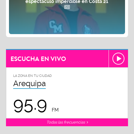
espectáculo imperdible en Costa 21
ESCUCHA EN VIVO
LA ZONA EN TU CIUDAD
Arequipa
95.9
FM
Todas las frecuencias