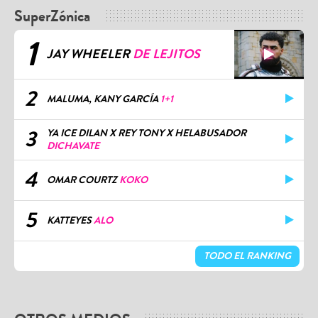
SuperZónica
1
JAY WHEELER
DE LEJITOS
2
MALUMA, KANY GARCÍA
1+1
3
YA ICE DILAN X REY TONY X HELABUSADOR
DICHAVATE
4
OMAR COURTZ
KOKO
5
KATTEYES
ALO
TODO EL RANKING
OTROS MEDIOS