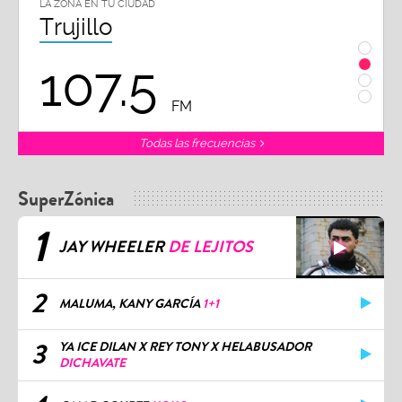
LA ZONA EN TU CIUDAD
L
Chiclayo
102.3
FM
Todas las frecuencias
SuperZónica
1
JAY WHEELER
DE LEJITOS
2
MALUMA, KANY GARCÍA
1+1
3
YA ICE DILAN X REY TONY X HELABUSADOR
DICHAVATE