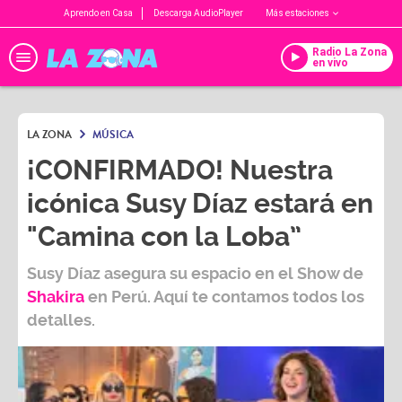
Aprendo en Casa
Descarga AudioPlayer
Más estaciones
Radio La Zona
en vivo
LA ZONA
MÚSICA
¡CONFIRMADO! Nuestra
icónica Susy Díaz estará en
"Camina con la Loba”
Susy Díaz
asegura su espacio en el Show de
Shakira
en Perú. Aquí te contamos todos los
detalles.