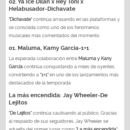
02.
Ya Ice Dilan x Rey Toni x
Helabusador-Dichavate
"Dichavate"
continúa arrasando en las plataformas y
se consolida como uno de los fenómenos
musicales más comentados del momento.
01. Maluma, Kamy García-1+1
La esperada colaboración entre
Maluma y Kany
García
continúa conquistando a miles de oyentes,
convirtiendo a
"1+1"
en uno de los lanzamientos más
destacados de la temporada.
La más encendida:
Jay Wheeler-
De
Lejitos
"De Lejitos"
continúa cautivando al público. Gracias
al respaldo de sus seguidores, Jay Wheeler se
adueña del primer lugar como
"La más encendida"