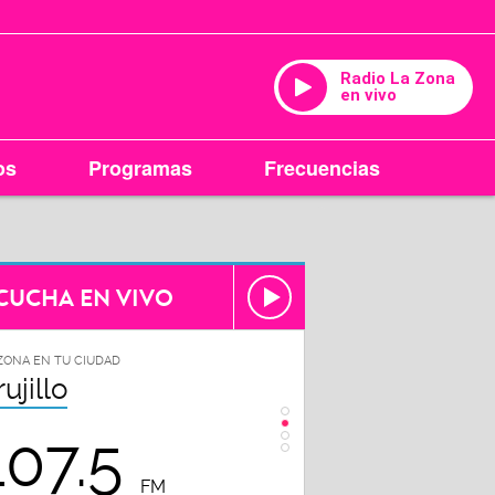
Radio La Zona
en vivo
os
Programas
Frecuencias
CUCHA EN VIVO
ZONA EN TU CIUDAD
LA ZONA EN TU CIUDAD
rujillo
Chiclayo
107.5
102.3
FM
FM