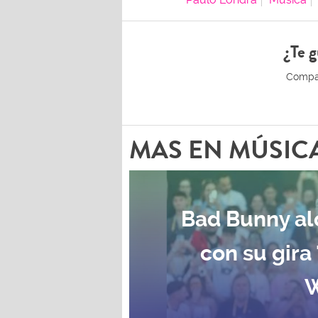
¿Te g
MAS EN MÚSIC
Bad Bunny al
con su gira
W