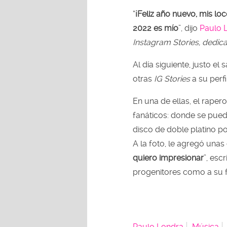
“
¡Feliz año nuevo, mis l
2022 es mío
”, dijo
Paulo 
Instagram Stories, dedic
Al día siguiente, justo el
otras
IG Stories
a su perfil
En una de ellas, el rape
fanáticos: donde se pued
disco de doble platino po
A la foto, le agregó una
quiero impresionar
”, esc
progenitores como a su f
Paulo Londra
Música