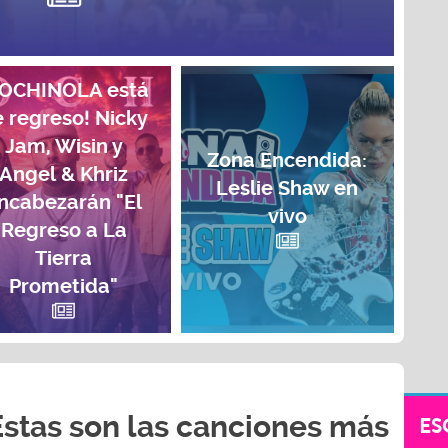
COCHINOLA está
 regreso! Nicky
Jam, Wisin y
Zona Encendida:
Angel & Khriz
Leslie Shaw en
ncabezarán "El
vivo
Regreso a La
Tierra
Prometida"
Estas son las canciones más
ES