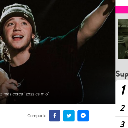
Sup
1
ez más cerca “2022 es mío”
2
3