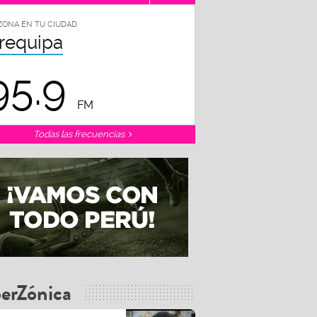
ZONA EN TU CIUDAD
requipa
95.9
FM
Todas las frecuencias
erZónica