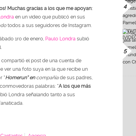
4
ocos! Muchas gracias a los que me apoyan:
Londra
en un video que publicó en sus
ado
todos a sus seguidores de Instagram.
 sábado 1ro de enero,
Paulo Londra
subió
.
5
ro compartió el post de una cuenta de
e ver una foto suya en la que recibe un
r “
Homerun” en
compañía
de sus padres,
s conmovedoras palabras: “
A los que más
ribió Londra señalando tanto a sus
anaticada.
Cantantes
Agencia