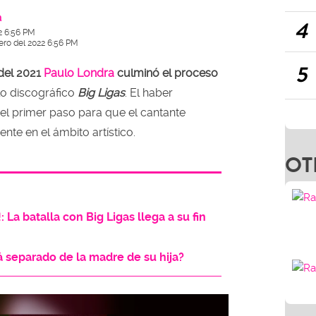
a
4
2 6:56 PM
ero del 2022 6:56 PM
5
del 2021
Paulo Londra
culminó el proceso
lo discográfico
Big Ligas
. El haber
 el primer paso para que el cantante
nte en el ámbito artístico.
OT
: La batalla con Big Ligas llega a su fin
á separado de la madre de su hija?