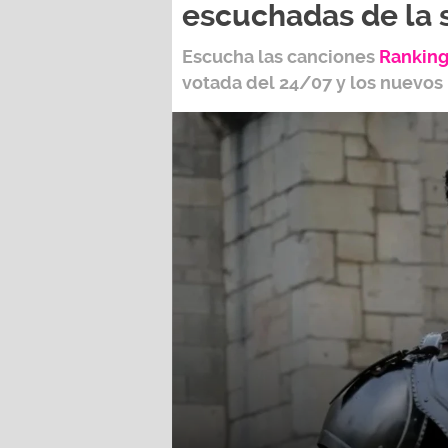
escuchadas de la
Escucha las canciones
Ranking
votada del
24/07
y los nuevos