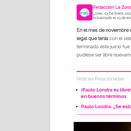
Redacción La Zon
Lunes, 03 De Enero 202
Actualizado el 03 de en
En el mes de noviembre 
legal que tenía
con el sel
terminado este juicio fue
pudiese ser libre nuevame
Noticias Relacionadas
¡Paulo Londra es libre!
en buenos términos
Paulo Londra: ¿Se est