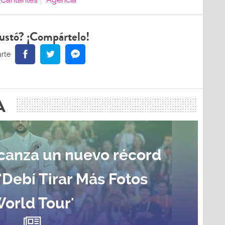
ustó? ¡Compártelo!
A
canza un nuevo récord
 'Debí Tirar Más Fotos
orld Tour'