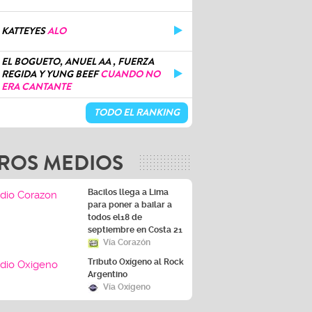
KATTEYES
ALO
EL BOGUETO, ANUEL AA , FUERZA
REGIDA Y YUNG BEEF
CUANDO NO
ERA CANTANTE
TODO EL RANKING
ROS MEDIOS
Bacilos llega a Lima
para poner a bailar a
todos el18 de
septiembre en Costa 21
Vía Corazón
Tributo Oxígeno al Rock
Argentino
Vía Oxígeno