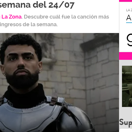
 semana del 24/07
LA 
A
 L
a Zona
.
Descubre cuál fue la canción más
 ingresos de la semana.
Sup