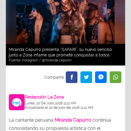
Miranda Capurro presenta “SAFARI”, su nuevo sencillo
junto a Zona Infame que promete conquistar a todos
Fuente:
Instagram / @miranda.capurro
Redacción La Zona
Lunes, 20 De Julio 2026 11:11 AM
Actualizado el 20 de julio del 2026 11:11 AM
La cantante peruana
Miranda Capurro
continúa
consolidando su propuesta artística con el