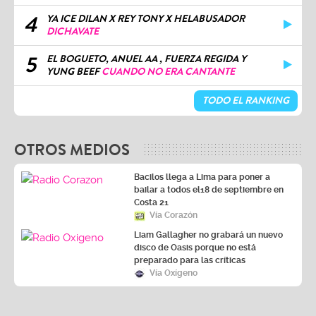
4
YA ICE DILAN X REY TONY X HELABUSADOR
DICHAVATE
5
EL BOGUETO, ANUEL AA , FUERZA REGIDA Y
YUNG BEEF
CUANDO NO ERA CANTANTE
TODO EL RANKING
OTROS MEDIOS
Bacilos llega a Lima para poner a
bailar a todos el18 de septiembre en
Costa 21
Vía Corazón
Liam Gallagher no grabará un nuevo
disco de Oasis porque no está
preparado para las críticas
Vía Oxígeno