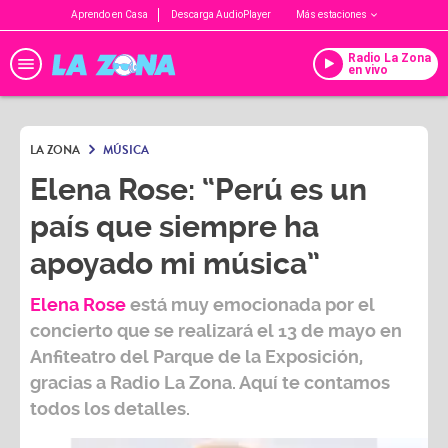
Aprendo en Casa
Descarga AudioPlayer
Más estaciones
Radio La Zona
en vivo
LA ZONA
MÚSICA
Elena Rose: “Perú es un
país que siempre ha
apoyado mi música”
Elena Rose
está muy emocionada por el
concierto que se realizará
el 13 de mayo
en
Anfiteatro del Parque de la Exposición
,
gracias a
Radio La Zona.
Aquí te contamos
todos los detalles.