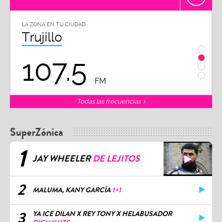
LA ZONA EN TU CIUDAD
LA ZON
Trujillo
Chi
107.5
1
FM
Todas las frecuencias
SuperZónica
1
JAY WHEELER
DE LEJITOS
2
MALUMA, KANY GARCÍA
1+1
3
YA ICE DILAN X REY TONY X HELABUSADOR