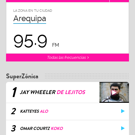
LA ZONA EN TU CIUDAD
Arequipa
95.9
FM
Todas las frecuencias
SuperZónica
1
JAY WHEELER
DE LEJITOS
2
KATTEYES
ALO
3
OMAR COURTZ
KOKO