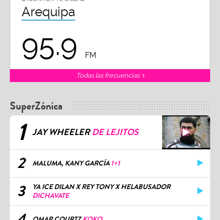
Arequipa
95.9
FM
Todas las frecuencias
SuperZónica
1
JAY WHEELER
DE LEJITOS
2
MALUMA, KANY GARCÍA
1+1
3
YA ICE DILAN X REY TONY X HELABUSADOR
DICHAVATE
4
OMAR COURTZ
KOKO