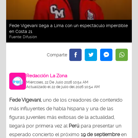
Fede Vigevani llega a Lima con un espectáculo imperdible
en Costa 21
Fuente:
Difusión
Redacción La Zona
Miércoles, 22 De Julio 2026 10:54 AM
Actualizado el 22 de julio del 2026 10:54 AM
Fede Vigevani,
uno de los creadores de contenido
más influyentes de habla hispana y una de las
figuras juveniles más exitosas de la actualidad,
llegará por primera vez al
Perú
para presentar un
esperado concierto el próximo
19 de septiembre
en