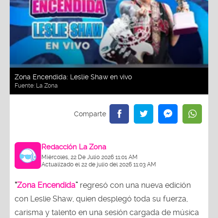
Zona Encendida: Leslie Shaw en vivo
Fuente:
La Zona
Redacción La Zona
Miércoles, 22 De Julio 2026 11:01 AM
Actualizado el 22 de julio del 2026 11:03 AM
“
Zona Encendida
”
regresó con una nueva edición
con Leslie Shaw, quien desplegó toda su fuerza,
carisma y talento en una sesión cargada de música