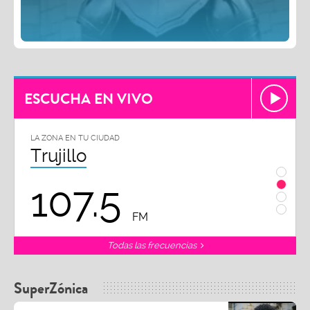
ESCUCHA EN VIVO
LA ZONA EN TU CIUDAD
LA ZON
Trujillo
Chi
107.5
1
FM
Todas las frecuencias
SuperZónica