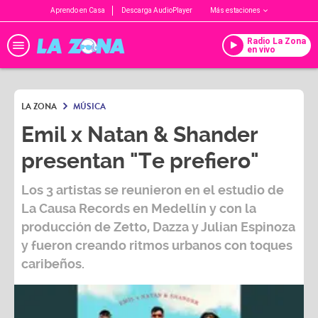
Aprendo en Casa
Descarga AudioPlayer
Más estaciones
Radio La Zona
en vivo
LA ZONA
MÚSICA
Emil x Natan & Shander
presentan "Te prefiero"
Los 3 artistas se reunieron en el estudio de
La Causa Records en Medellín y con la
producción de Zetto, Dazza y Julian Espinoza
y fueron creando ritmos urbanos con toques
caribeños.