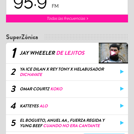
FM
Todas las frecuencias
SuperZónica
1
JAY WHEELER
DE LEJITOS
2
YA ICE DILAN X REY TONY X HELABUSADOR
DICHAVATE
3
OMAR COURTZ
KOKO
4
KATTEYES
ALO
5
EL BOGUETO, ANUEL AA , FUERZA REGIDA Y
YUNG BEEF
CUANDO NO ERA CANTANTE
TODO EL RANKING