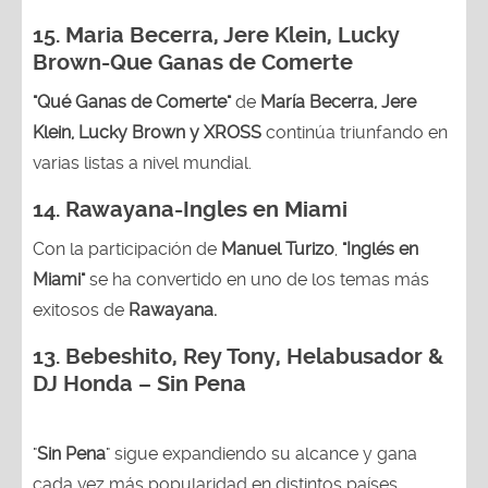
15. Maria Becerra, Jere Klein, Lucky
Brown
-Que Ganas de Comerte
"Qué Ganas de Comerte"
de
María Becerra, Jere
Klein, Lucky Brown y XROSS
continúa triunfando en
varias listas a nivel mundial.
14.
Rawayana-Ingles en Miami
Con la participación de
Manuel Turizo
,
"Inglés en
Miami"
se ha convertido en uno de los temas más
exitosos de
Rawayana.
13.
Bebeshito, Rey Tony, Helabusador &
DJ Honda – Sin Pena
"
Sin Pena
" sigue expandiendo su alcance y gana
cada vez más popularidad en distintos países.