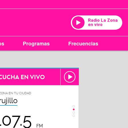
Radio La Zona
en vivo
os
Programas
Frecuencias
CUCHA EN VIVO
ZONA EN TU CIUDAD
LA ZONA EN TU CIUDAD
rujillo
Chiclayo
107.5
102.3
FM
FM