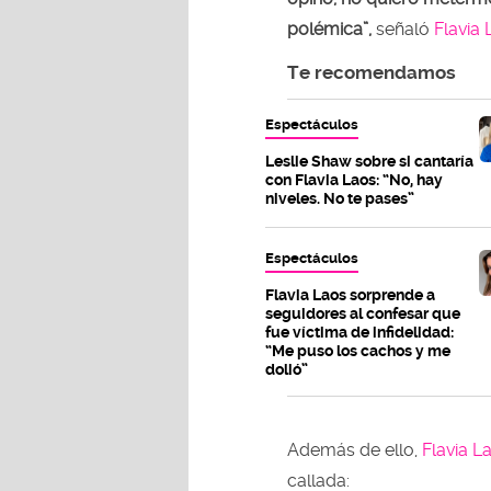
polémica”,
señaló
Flavia 
Te recomendamos
Espectáculos
Leslie Shaw sobre si cantaría
con Flavia Laos: “No, hay
niveles. No te pases”
Espectáculos
Flavia Laos sorprende a
seguidores al confesar que
fue víctima de infidelidad:
“Me puso los cachos y me
dolió”
Además de ello,
Flavia L
callada: