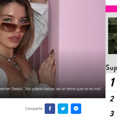
Sup
1
treamer Diealis: “No puedo hablar de un tema que no es mío”
2
3