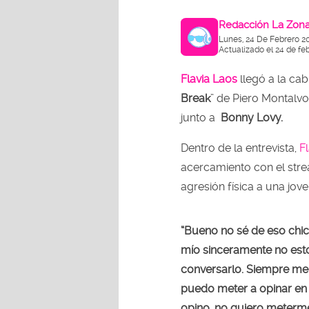
Redacción La Zon
Lunes, 24 De Febrero 2
Actualizado el 24 de fe
Flavia Laos
llegó a la ca
Break
” de Piero Montalvo
junto a
Bonny Lovy.
Dentro de la entrevista,
F
acercamiento con el stre
agresión física a una jove
“Bueno no sé de eso chi
mío sinceramente no es
conversarlo. Siempre me
puedo meter a opinar en
opino, no quiero meterme