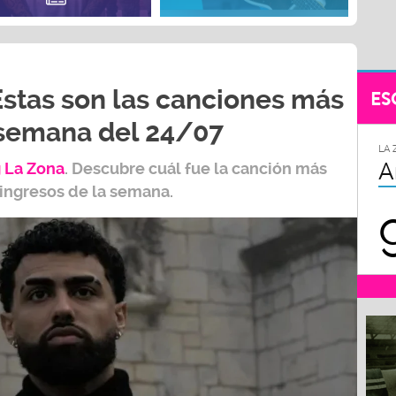
Estas son las canciones más
ES
 semana del 24/07
LA 
A
 L
a Zona
.
Descubre cuál fue la canción más
 ingresos de la semana.