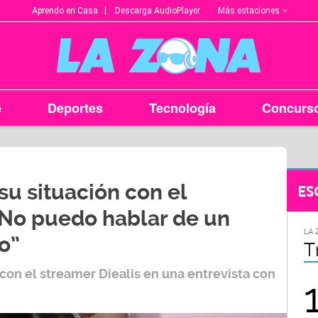
Más estaciones
Aprendo en Casa
Descarga AudioPlayer
e
Deportes
Tecnología
Concurs
su situación con el
ES
“No puedo hablar de un
LA ZONA EN TU CIUDAD
LA 
o”
Arequipa
T
 con el streamer Diealis en una entrevista con
95.9
FM