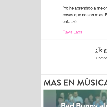
“Yo he aprendido a mejo
cosas que no son mías. E
enfatizó.
Flavia Laos
¿Te g
MAS EN MÚSIC
Bad Bunny al