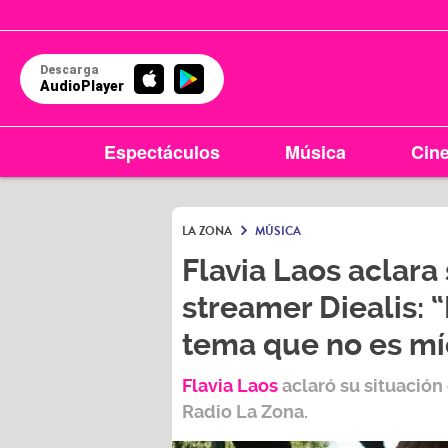
Descarga
AudioPlayer
Espectáculos
Música
Cin
LA ZONA
MÚSICA
Flavia Laos aclara 
streamer Diealis: 
tema que no es mí
Flavia Laos
aclaró su situación
Radio La Zona.