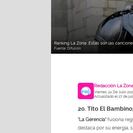
Ranking La Zona: Estas son las cancio
Fuente:
Difusión
Redacción La Zon
Viernes, 24 De Julio 20
Actualizado el 27 de jul
20.
Tito El Bambino
"La Gerencia"
fusiona re
destaca por su energía, 