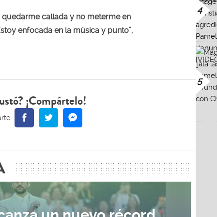
4
r quedarme callada y no meterme en
stoy enfocada en la música y punto”,
5
ustó? ¡Compártelo!
A
canza un nuevo récord