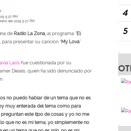
4
a
025 5:27 PM
brero del 2025 5:27 PM
5
bina de
Radio La Zona,
al programa “
El
, para presentar su canción “
My Lova
”
lavia Laos
fue cuestionada por su
OT
amer Diealis, quien ha sido denunciado por
n.
cos no puedo hablar de un tema que no es
toy muy enterada del tema como para
 preguntan este tipo de cosas y yo no me
 lo que no es mi tema, yo simplemente no
 en un tema que no es mío, no es mi