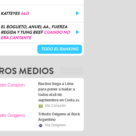
KATTEYES
ALO
EL BOGUETO, ANUEL AA , FUERZA
REGIDA Y YUNG BEEF
CUANDO NO
ERA CANTANTE
TODO EL RANKING
ROS MEDIOS
Bacilos llega a Lima
para poner a bailar a
todos el18 de
septiembre en Costa 21
Vía Corazón
Tributo Oxígeno al Rock
Argentino
Vía Oxígeno