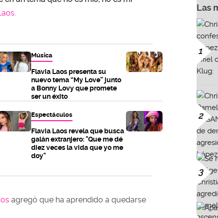
Las 
Laos.
1
Música
Flavia Laos presenta su
nuevo tema “My Love” junto
a Bonny Lovy que promete
ser un éxito
2
Espectáculos
Flavia Laos revela que busca
galán extranjero: "Que me dé
diez veces la vida que yo me
doy"
3
aos
agregó que ha aprendido a quedarse