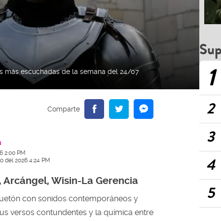
Sup
1
nes más escuchadas de la semana del 24/07
2
3
a
26 2:00 PM
4
io del 2026 4:24 PM
, Arcángel, Wisin-La Gerencia
5
guetón con sonidos contemporáneos y
sus versos contundentes y la química entre