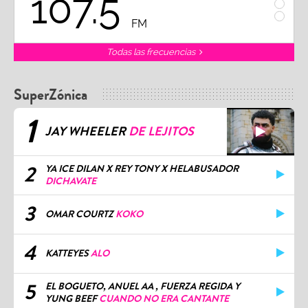
107.5
1
FM
Todas las frecuencias
SuperZónica
1
JAY WHEELER
DE LEJITOS
2
YA ICE DILAN X REY TONY X HELABUSADOR
DICHAVATE
3
OMAR COURTZ
KOKO
4
KATTEYES
ALO
5
EL BOGUETO, ANUEL AA , FUERZA REGIDA Y
YUNG BEEF
CUANDO NO ERA CANTANTE