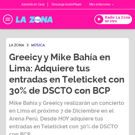
Aprendo en Casa
Descarga AudioPlayer
Más estaciones
Radio La Zona
en vivo
LA ZONA
MÚSICA
Greeicy y Mike Bahía en
Lima: Adquiere tus
entradas en Teleticket con
30% de DSCTO con BCP
Mike Bahía
y
Greeicy
realizarán un concierto
en Lima el próximo 7 de Diciembre en el
Arena Perú. Desde HOY adquiere tus
entradas en Teleticket con 30% de DSCTO
con BCP.