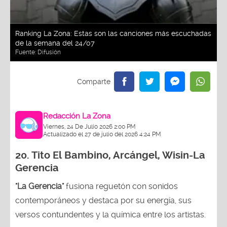
Ranking La Zona: Estas son las canciones más escuchadas
de la semana del 24/07
Fuente:
Difusión
Redacción La Zona
Viernes, 24 De Julio 2026 2:00 PM
Actualizado el 27 de julio del 2026 4:24 PM
20.
Tito El Bambino, Arcángel, Wisin-La
Gerencia
"La Gerencia"
fusiona reguetón con sonidos
contemporáneos y destaca por su energía, sus
versos contundentes y la química entre los artistas.