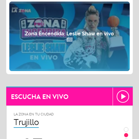
Zona Encendida: Leslie Shaw en vivo
ESCUCHA EN VIVO
LA ZONA EN TU CIUDAD
LA ZON
Trujillo
Chi