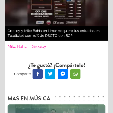
Greeicy y Mike Bahía en Lima: Adquiere tus entradas en
Teleticket con 30% de DSCTO con BCP
Mike Bahía
Greeicy
¿Te gustó? ¡Compártelo!
MAS EN MÚSICA