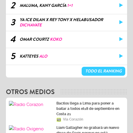
2
MALUMA, KANY GARCÍA
1+1
3
YA ICE DILAN X REY TONY X HELABUSADOR
DICHAVATE
4
OMAR COURTZ
KOKO
5
KATTEYES
ALO
TODO EL RANKING
OTROS MEDIOS
Bacilos llega a Lima para poner a
bailar a todos el18 de septiembre en
Costa 21
Vía Corazón
Liam Gallagher no grabará un nuevo