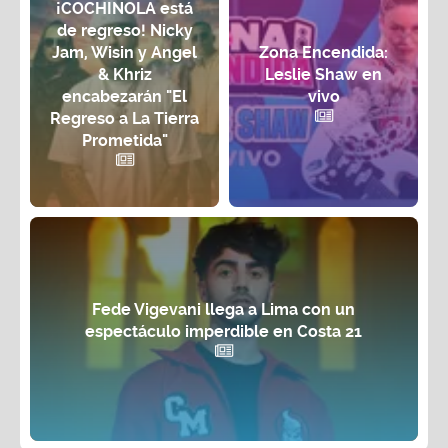
¡COCHINOLA está
de regreso! Nicky
Jam, Wisin y Angel
Zona Encendida:
& Khriz
Leslie Shaw en
encabezarán "El
vivo
Regreso a La Tierra
Prometida"
Fede Vigevani llega a Lima con un
espectáculo imperdible en Costa 21