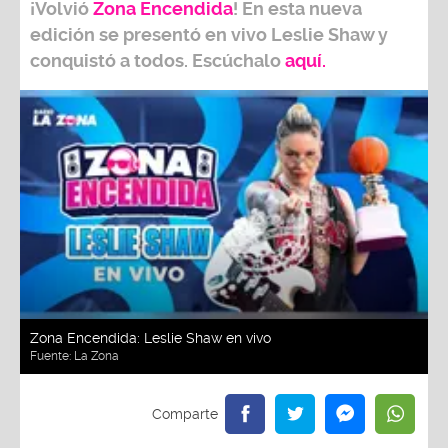
¡Volvió
Zona Encendida
! En esta nueva
edición se presentó en vivo Leslie Shaw y
conquistó a todos. Escúchalo
aquí.
Zona Encendida: Leslie Shaw en vivo
Fuente:
La Zona