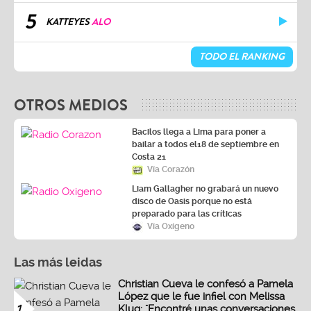
5
KATTEYES
ALO
TODO EL RANKING
OTROS MEDIOS
Bacilos llega a Lima para poner a
bailar a todos el18 de septiembre en
Costa 21
Vía Corazón
Liam Gallagher no grabará un nuevo
disco de Oasis porque no está
preparado para las críticas
Vía Oxígeno
Las más leidas
Christian Cueva le confesó a Pamela
López que le fue infiel con Melissa
1
Klug: "Encontré unas conversaciones