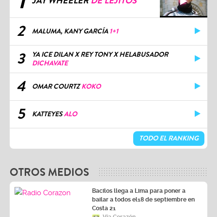
1
JAY WHEELER
DE LEJITOS
2
MALUMA, KANY GARCÍA
1+1
3
YA ICE DILAN X REY TONY X HELABUSADOR
DICHAVATE
4
OMAR COURTZ
KOKO
5
KATTEYES
ALO
TODO EL RANKING
OTROS MEDIOS
Bacilos llega a Lima para poner a
bailar a todos el18 de septiembre en
Costa 21