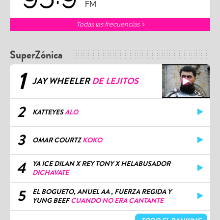
FM
Todas las frecuencias
SuperZónica
1
JAY WHEELER
DE LEJITOS
2
KATTEYES
ALO
3
OMAR COURTZ
KOKO
4
YA ICE DILAN X REY TONY X HELABUSADOR
DICHAVATE
5
EL BOGUETO, ANUEL AA , FUERZA REGIDA Y
YUNG BEEF
CUANDO NO ERA CANTANTE