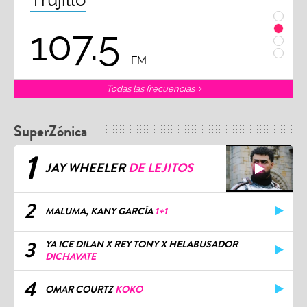
Trujillo
Chi
107.5
1
FM
Todas las frecuencias
SuperZónica
1
JAY WHEELER
DE LEJITOS
2
MALUMA, KANY GARCÍA
1+1
3
YA ICE DILAN X REY TONY X HELABUSADOR
DICHAVATE
4
OMAR COURTZ
KOKO