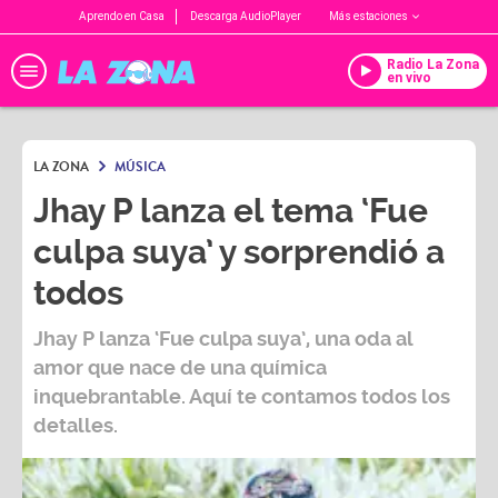
Aprendo en Casa
Descarga AudioPlayer
Más estaciones
Radio La Zona
en vivo
LA ZONA
MÚSICA
Jhay P lanza el tema ‘Fue
culpa suya’ y sorprendió a
todos
Jhay P
lanza
‘Fue culpa suya’,
una oda al
amor que nace de una química
inquebrantable. Aquí te contamos todos los
detalles.