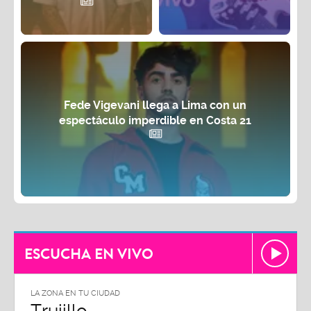
Fede Vigevani llega a Lima con un
espectáculo imperdible en Costa 21
ESCUCHA EN VIVO
LA ZONA EN TU CIUDAD
LA ZON