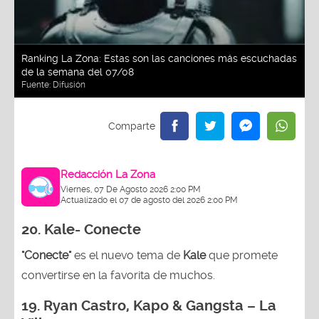
Ranking La Zona: Estas son las canciones más escuchadas
de la semana del 07/08
Fuente:
Difusión
Redacción La Zona
Viernes, 07 De Agosto 2026 2:00 PM
Actualizado el 07 de agosto del 2026 2:00 PM
20. Kale- Conecte
"Conecte"
es el nuevo tema de
Kale
que promete
convertirse en la favorita de muchos.
19.
Ryan Castro, Kapo & Gangsta – La