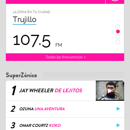
LA ZONA EN TU CIUDAD
LA ZON
Trujillo
Chi
107.5
1
FM
Todas las frecuencias
SuperZónica
1
JAY WHEELER
DE LEJITOS
2
OZUNA
UNA AVENTURA
3
OMAR COURTZ
KOKO