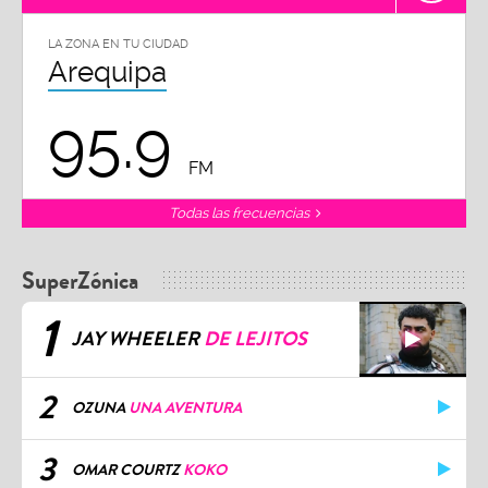
LA ZONA EN TU CIUDAD
Arequipa
95.9
FM
Todas las frecuencias
SuperZónica
1
JAY WHEELER
DE LEJITOS
2
OZUNA
UNA AVENTURA
3
OMAR COURTZ
KOKO