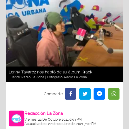
Lenny Tavárez nos habló de su álbum Krack
Fuente:
Radio La Zona
| Fotógrafo:
Radio La Zona
Redacción La Zona
Viernes, 22 De Octubre 2021 6:53 PM
Actualizado el 22 de octubre del 2021 7:02 PM