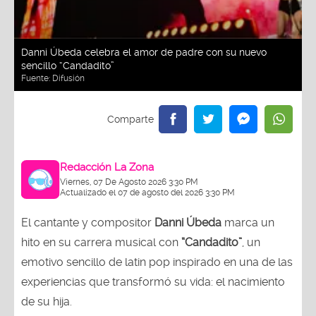
Danni Úbeda celebra el amor de padre con su nuevo
sencillo “Candadito”
Fuente:
Difusión
Redacción La Zona
Viernes, 07 De Agosto 2026 3:30 PM
Actualizado el 07 de agosto del 2026 3:30 PM
El cantante y compositor
Danni Úbeda
marca un
hito en su carrera musical con
“Candadito”
, un
emotivo sencillo de latin pop inspirado en una de las
experiencias que transformó su vida: el nacimiento
de su hija.