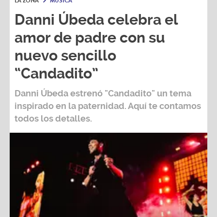
LA ZONA
MÚSICA
Danni Úbeda celebra el
amor de padre con su
nuevo sencillo
“Candadito”
Danni Úbeda
estrenó
"Candadito"
un tema
inspirado en la paternidad. Aquí te contamos
todos los detalles.