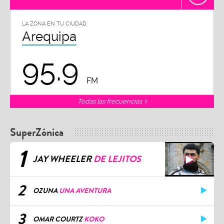
LA ZONA EN TU CIUDAD
Arequipa
95.9
FM
Todas las frecuencias
SuperZónica
1
JAY WHEELER
DE LEJITOS
2
OZUNA
UNA AVENTURA
3
OMAR COURTZ
KOKO