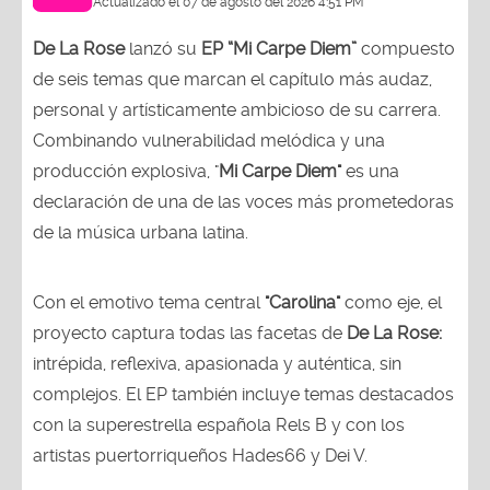
Actualizado el 07 de agosto del 2026 4:51 PM
De La Rose
lanzó su
EP “Mi Carpe Diem”
compuesto
de seis temas que marcan el capítulo más audaz,
personal y artísticamente ambicioso de su carrera.
Combinando vulnerabilidad melódica y una
producción explosiva, "
Mi Carpe Diem"
es una
declaración de una de las voces más prometedoras
de la música urbana latina.
Con el emotivo tema central
"Carolina"
como eje, el
proyecto captura todas las facetas de
De La Rose:
intrépida, reflexiva, apasionada y auténtica, sin
complejos. El EP también incluye temas destacados
con la superestrella española Rels B y con los
artistas puertorriqueños Hades66 y Dei V.