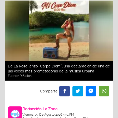
De La Rose lanzó “Carpe Diem”, una declaración de una de
las voces más prometedoras de la música urbana
Fuente:
Difusión
Redacción La Zona
Viernes, 07 De Agosto 2026 4:51 PM