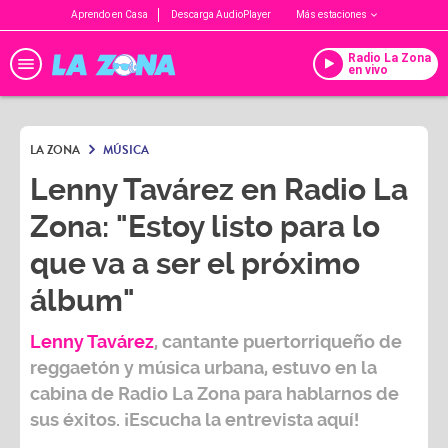
Aprendo en Casa
Descarga AudioPlayer
Más estaciones
Radio La Zona
en vivo
LA ZONA
MÚSICA
Lenny Tavárez en Radio La
Zona: "Estoy listo para lo
que va a ser el próximo
álbum"
Lenny Tavárez
, cantante puertorriqueño de
reggaetón y música urbana, estuvo en la
cabina de
Radio La Zona
para hablarnos de
sus éxitos. ¡Escucha la entrevista aquí!