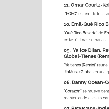
11. Omar Courtz-Ko
“
KOKO
” es uno de los tra
10. Emil-Qué Rico 
“
Qué Rico Besarte
” de
Em
en las últimas semanas.
09. Ya Ice Dilan, R
Global-Tienes (Rem
“Ya tienes (Remix)”
reúne 
JipMusic Global
en una g
08.
Danny Ocean-C
“Corazón”
se mueve dent
manteniendo el estilo car
07. Rawayana-Ingl