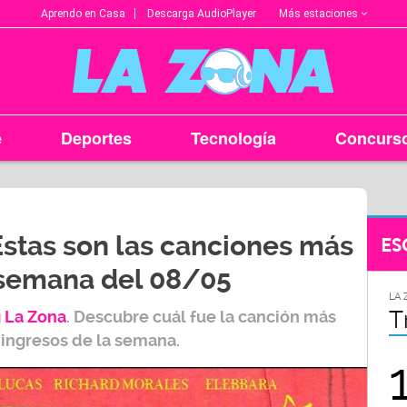
Más estaciones
Aprendo en Casa
Descarga AudioPlayer
e
Deportes
Tecnología
Concurs
Estas son las canciones más
ES
 semana del 08/05
LA ZONA EN TU CIUDAD
LA 
Arequipa
T
 L
a Zona
.
Descubre cuál fue la canción más
 ingresos de la semana.
95.9
FM