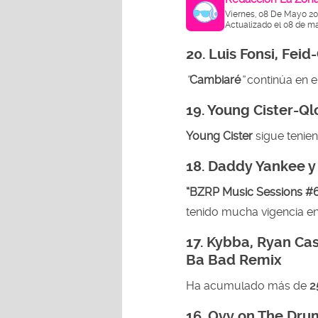
Viernes, 08 De Mayo 20
Actualizado el 08 de m
20.
Luis Fonsi, Feid
“
Cambiaré
”
continúa en e
19.
Young Cister-Ql
Young Cister
sigue tenie
18.
Daddy Yankee y
“BZRP Music Sessions #
tenido mucha vigencia en 
17.
Kybba, Ryan Cas
Ba Bad Remix
Ha acumulado más de
2
16.
Ovy on The Drum