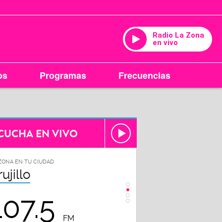
Radio La Zona
en vivo
os
Programas
Frecuencias
CUCHA EN VIVO
ZONA EN TU CIUDAD
LA ZONA EN TU CIUDAD
rujillo
Chiclayo
107.5
102.3
FM
FM