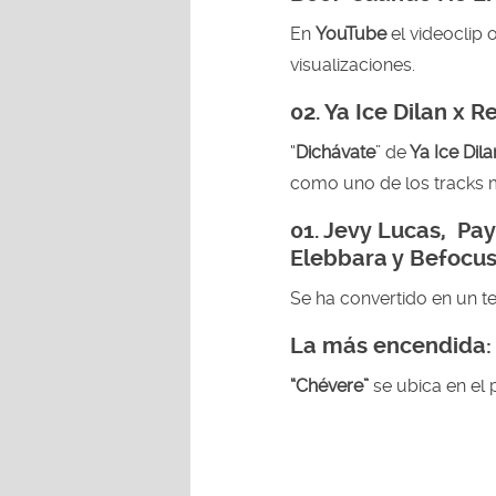
En
YouTube
el videoclip 
visualizaciones.
02.
Ya Ice Dilan x 
“
Dichávate
” de
Ya Ice
Dil
como uno de los tracks 
01.
Jevy Lucas, Pay
Elebbara y Befocus
Se ha convertido en un t
La más encendida:
“Chévere”
se ubica en el 