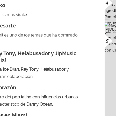
4
ko
cks más virales.
Besarte
il
es uno de los temas que ha dominado
5
ey Tony, Helabusador y JipMusic
ix)
a
Ice Dilan, Rey Tony, Helabusador
y
ran colaboración.
orazón
ro del
pop latino con influencias urbanas
,
acterístico de
Danny Ocean.
es en Miami