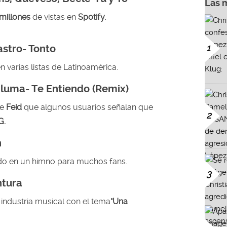
Las 
millones
de
vistas en
Spotify.
1
astro- Tonto
en varias listas de Latinoamérica.
aluma- Te Entiendo (Remix)
de
Feid
que algunos usuarios señalan que
2
G.
n
ido en un himno para muchos fans.
3
ntura
 industria musical con el tema
"Una