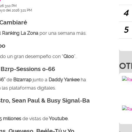
26 3:10 PM
4
ayo del 2026 3:21 PM
-Cambiaré
5
l
Ranking La Zona
por una semana más.
oo
ndo un gran desempeño con “
Qloo
”.
OT
 Bzrp-Sessions 0-66
66”
de
Bizarrap
junto a
Daddy Yankee
ha
las plataformas digitales.
tro, Sean Paul & Busy Signal-Ba
5 millones
de vistas de
Youtube.
s, Queveso, Beéle-Tú y Yo