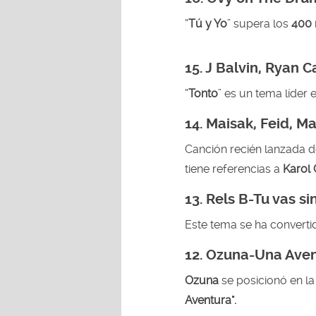
“
Tú y Yo
” supera los
400 
15. J Balvin, Ryan C
“
Tonto
” es un tema líder 
14.
Maisak, Feid, M
Canción recién lanzada 
tiene referencias a
Karol 
13. Rels B-Tu vas si
Este tema se ha convert
12.
Ozuna-
Una Ave
Ozuna
se posicionó en la
Aventura"
.