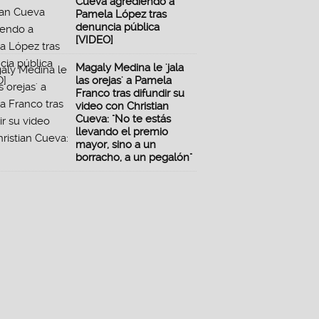
Cueva agrediendo a
Pamela López tras
denuncia pública
[VIDEO]
Magaly Medina le 'jala
las orejas' a Pamela
Franco tras difundir su
video con Christian
Cueva: "No te estás
llevando el premio
mayor, sino a un
borracho, a un pegalón"