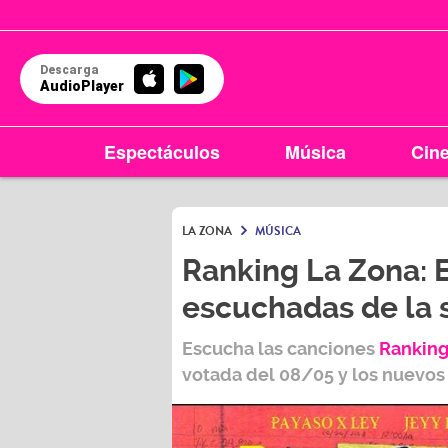
Descarga
AudioPlayer
Espectáculos
Música
Cin
LA ZONA
MÚSICA
Ranking La Zona: 
escuchadas de la
Escucha las canciones
Ranking
votada del
08/05
y los nuevos