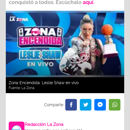
conquistó a todos. Escúchalo
aquí.
Zona Encendida: Leslie Shaw en vivo
Fuente:
La Zona
Redacción La Zona