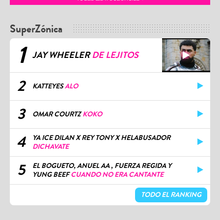
SuperZónica
1
JAY WHEELER
DE LEJITOS
2
KATTEYES
ALO
3
OMAR COURTZ
KOKO
4
YA ICE DILAN X REY TONY X HELABUSADOR
DICHAVATE
5
EL BOGUETO, ANUEL AA , FUERZA REGIDA Y
YUNG BEEF
CUANDO NO ERA CANTANTE
TODO EL RANKING