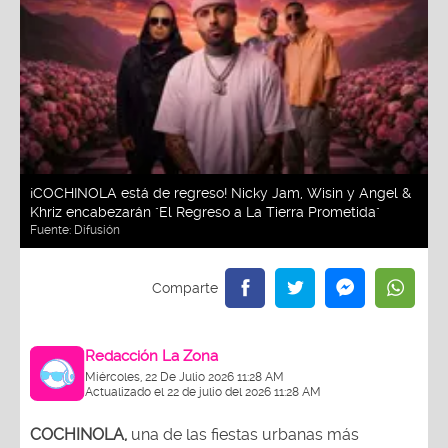
¡COCHINOLA está de regreso! Nicky Jam, Wisin y Angel &
Khriz encabezarán "El Regreso a La Tierra Prometida"
Fuente:
Difusión
Redacción La Zona
Miércoles, 22 De Julio 2026 11:28 AM
Actualizado el 22 de julio del 2026 11:28 AM
COCHINOLA,
una de las fiestas urbanas más