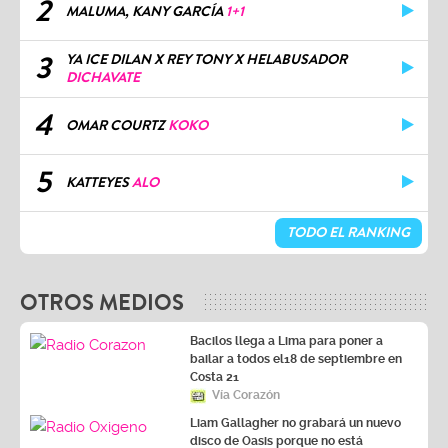
2
MALUMA, KANY GARCÍA
1+1
3
YA ICE DILAN X REY TONY X HELABUSADOR
DICHAVATE
4
OMAR COURTZ
KOKO
5
KATTEYES
ALO
TODO EL RANKING
OTROS MEDIOS
Bacilos llega a Lima para poner a
bailar a todos el18 de septiembre en
Costa 21
Vía Corazón
Liam Gallagher no grabará un nuevo
disco de Oasis porque no está