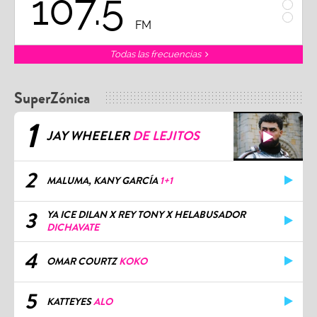
107.5
1
FM
Todas las frecuencias
SuperZónica
1
JAY WHEELER
DE LEJITOS
2
MALUMA, KANY GARCÍA
1+1
3
YA ICE DILAN X REY TONY X HELABUSADOR
DICHAVATE
4
OMAR COURTZ
KOKO
5
KATTEYES
ALO