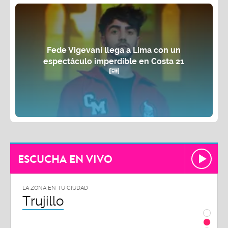
Fede Vigevani llega a Lima con un
espectáculo imperdible en Costa 21
ESCUCHA EN VIVO
LA ZONA EN TU CIUDAD
LA ZON
Trujillo
Chi