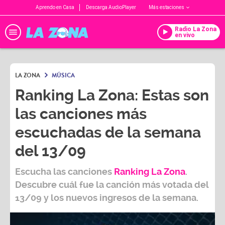
Aprendo en Casa
Descarga AudioPlayer
Más estaciones
Radio La Zona
en vivo
LA ZONA
MÚSICA
Ranking La Zona: Estas son
las canciones más
escuchadas de la semana
del 13/09
Escucha las canciones
Ranking L
a Zona
.
Descubre cuál fue la canción más votada del
13/09
y los nuevos ingresos de la semana.