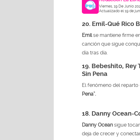
Viernes, 19 De Junio 20
Actualizado el 19 de ju
20.
Emil-Qué Rico 
Emil
se mantiene firme en
canción que sigue conqu
día tras día.
19. Bebeshito, Rey
Sin Pena
El fenómeno del reparto
Pena”.
18.
Danny Ocean-C
Danny Ocean
sigue toca
deja de crecer y conectar