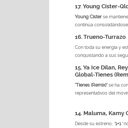
17.
Young Cister-Ql
Young Cister
se mantien
continúa consolidándose e
16.
Trueno-Turrazo
Con toda su energía y est
conquistando a sus segui
15.
Ya Ice Dilan, Re
Global-Tienes (Rem
"Tienes (Remix)"
se ha con
representativos del movi
14. Maluma, Kamy G
Desde su estreno,
“
1+1
”
no