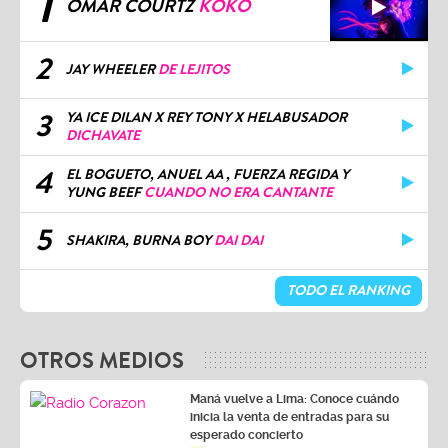
1
OMAR COURTZ
KOKO
2
JAY WHEELER
DE LEJITOS
3
YA ICE DILAN X REY TONY X HELABUSADOR
DICHAVATE
4
EL BOGUETO, ANUEL AA , FUERZA REGIDA Y
YUNG BEEF
CUANDO NO ERA CANTANTE
5
SHAKIRA, BURNA BOY
DAI DAI
TODO EL RANKING
OTROS MEDIOS
Maná vuelve a Lima: Conoce cuándo
inicia la venta de entradas para su
esperado concierto