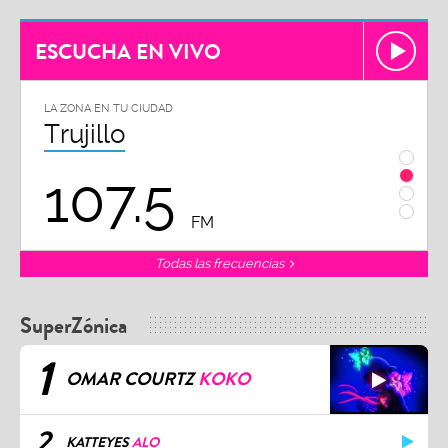
ESCUCHA EN VIVO
LA ZONA EN TU CIUDAD
LA ZON
Trujillo
Chi
107.5
1
FM
Todas las frecuencias
SuperZónica
1
OMAR COURTZ
KOKO
2
KATTEYES
ALO