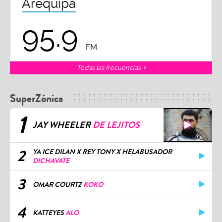
Arequipa
95.9
FM
Todas las frecuencias
SuperZónica
1
JAY WHEELER
DE LEJITOS
2
YA ICE DILAN X REY TONY X HELABUSADOR
DICHAVATE
3
OMAR COURTZ
KOKO
4
KATTEYES
ALO