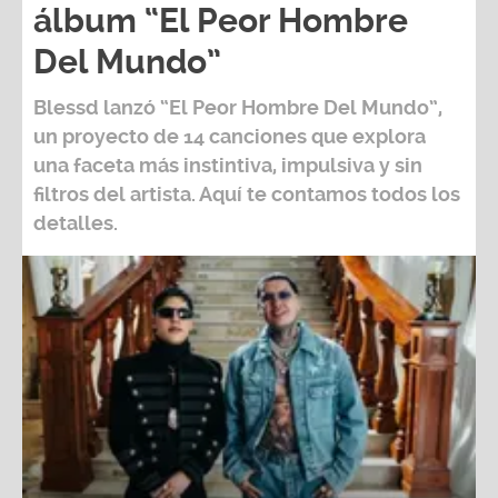
álbum “El Peor Hombre
Del Mundo”
Blessd
lanzó
“El Peor Hombre Del Mundo”
,
un proyecto de 14 canciones que explora
una faceta más instintiva, impulsiva y sin
filtros del artista. Aquí te contamos todos los
detalles.