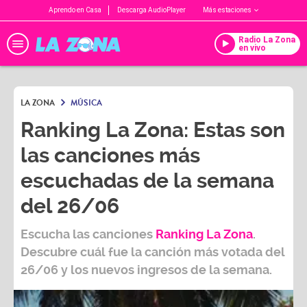
Aprendo en Casa
Descarga AudioPlayer
Más estaciones
Radio La Zona
en vivo
LA ZONA
MÚSICA
Ranking La Zona: Estas son
las canciones más
escuchadas de la semana
del 26/06
Escucha las canciones
Ranking L
a Zona
.
Descubre cuál fue la canción más votada del
26/06
y los nuevos ingresos de la semana.