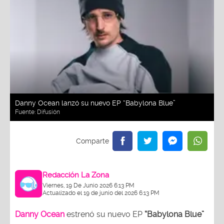
Danny Ocean lanzó su nuevo EP “Babylona Blue”
Fuente:
Difusión
Redacción La Zona
Viernes, 19 De Junio 2026 6:13 PM
Actualizado el 19 de junio del 2026 6:13 PM
Danny Ocean
estrenó su nuevo EP
“Babylona Blue”