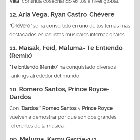
Villa
”
continúa cosechando éxitos a nivel global.
12.
Aria Vega, Ryan Castro-Chévere
“
Chévere
”
se ha convertido en uno de los temas más
destacados en las listas musicales internacionales.
11.
Maisak, Feid, Maluma- Te Entiendo
(Remix)
“Te Entiendo (Remix)”
ha conquistado diversos
rankings alrededor del mundo.
10. Romero Santos, Prince Royce-
Dardos
Con
“
Dardos
”
,
Romeo Santos
y
Prince Royce
vuelven a demostrar por qué son dos grandes
referentes de la música.
09. Maluma, Kamy García-1+1