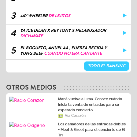
3
JAY WHEELER
DE LEJITOS
4
YA ICE DILAN X REY TONY X HELABUSADOR
DICHAVATE
5
EL BOGUETO, ANUEL AA , FUERZA REGIDA Y
YUNG BEEF
CUANDO NO ERA CANTANTE
TODO EL RANKING
OTROS MEDIOS
Maná vuelve a Lima: Conoce cuándo
inicia la venta de entradas para su
esperado concierto
Vía Corazón
Los ganadores de las entradas dobles
+ Meet & Greet para el concierto de El
Tri