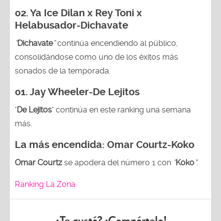
02.
Ya Ice Dilan x Rey Toni x
Helabusador-Dichavate
“
Dichavate
”
continúa encendiendo al público,
consolidándose como uno de los éxitos más
sonados de la temporada.
01.
Jay Wheeler-De Lejitos
"
De Lejitos
" continúa en este ranking una semana
más.
La más encendida:
Omar Courtz-Koko
Omar Courtz
se apodera del número 1 con
“
Koko
”
.
Ranking La Zona
¿Te gustó? ¡Compártelo!