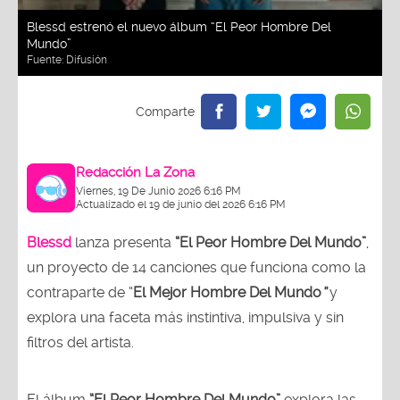
Blessd estrenó el nuevo álbum “El Peor Hombre Del
Mundo”
Fuente:
Difusión
Redacción La Zona
Viernes, 19 De Junio 2026 6:16 PM
Actualizado el 19 de junio del 2026 6:16 PM
Blessd
lanza
presenta
“El Peor Hombre Del Mundo”
,
un proyecto de 14 canciones que funciona como la
contraparte de “
El Mejor Hombre Del Mundo
”
y
explora una faceta más instintiva, impulsiva y sin
filtros del artista.
El álbum
“El Peor Hombre Del Mundo”
explora las