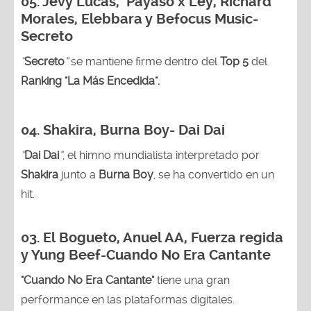
05.
Jevy Lucas, Payaso x Ley, Richard
Morales, Elebbara y Befocus Music-
Secreto
“
Secreto
”
se mantiene firme dentro del
Top 5
del
Ranking "La Más Encedida".
04.
Shakira, Burna Boy
- Dai Dai
“
Dai Dai
”
, el himno mundialista interpretado por
Shakira
junto a
Burna Boy
, se ha convertido en un
hit.
03.
El Bogueto, Anuel AA, Fuerza regida
y Yung Beef-Cuando No Era Cantante
"Cuando No Era Cantante"
tiene una gran
performance en las plataformas digitales.