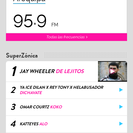
95.9
FM
Todas las frecuencias
SuperZónica
1
JAY WHEELER
DE LEJITOS
2
YA ICE DILAN X REY TONY X HELABUSADOR
DICHAVATE
3
OMAR COURTZ
KOKO
4
KATTEYES
ALO