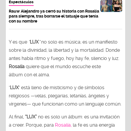
Espectáculos
Rauw Alejandro ya cerró su historia con Rosalía
para siempre, tras borrarse el tatuaje que tenía
con su nombre
Y es que
“
LUX
”
no solo es música; es un manifiesto
sobre la divinidad, la libertad y la mortalidad. Donde
antes había ritmo y fuego, hoy hay fe, silencio y luz.
Rosalía
quiere que el mundo escuche este
álbum con el alma.
"
LUX
" está lleno de misticismo y de símbolos
religiosos —velas, plegarias, letanías, ángeles y
vírgenes— que funcionan como un lenguaje común.
Al final,
“LUX”
no es solo un álbum: es una invitación
a creer. Porque, para
Rosalía,
la fe es una energía