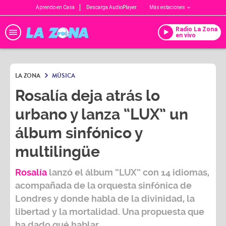
Aprendo en Casa
Descarga AudioPlayer
Más estaciones
Radio La Zona
en vivo
LA ZONA
MÚSICA
Rosalía deja atrás lo
urbano y lanza “LUX” un
álbum sinfónico y
multilingüe
Rosalía
lanzó el álbum “
LUX
” con 14 idiomas,
acompañada de la orquesta sinfónica de
Londres y donde habla de la divinidad, la
libertad y la mortalidad. Una propuesta que
ha dado qué hablar.