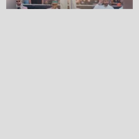
Bad Bunny alcanza un nuevo récord con su gira 'Debí Tirar
Más Fotos World Tour'
Fuente:
Instagram
Redacción La Zona
Lunes, 27 De Julio 2026 4:53 PM
Actualizado el 27 de julio del 2026 5:16 PM
Bad Bunny
continúa consolidando el éxito de
'Debí
Tirar Más Fotos World Tour',
una gira que se ha
convertido en un hito para la música latina gracias a
su gran convocatoria y al impacto que ha generado
en distintos países.
Con millones de asistentes a lo largo de su