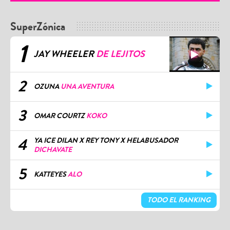
SuperZónica
1
JAY WHEELER
DE LEJITOS
2
OZUNA
UNA AVENTURA
3
OMAR COURTZ
KOKO
4
YA ICE DILAN X REY TONY X HELABUSADOR
DICHAVATE
5
KATTEYES
ALO
TODO EL RANKING