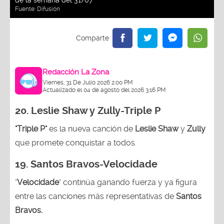
Fuente:
Difusión
Redacción La Zona
Viernes, 31 De Julio 2026 2:00 PM
Actualizado el 04 de agosto del 2026 3:16 PM
20. Leslie Shaw y Zully-
Triple P
"Triple P"
es la nueva canción de
Leslie Shaw
y
Zully
que promete conquistar a todos.
19. Santos Bravos-Velocidade
"
Velocidade
" continúa ganando fuerza y ya figura
entre las canciones más representativas de
Santos
Bravos.