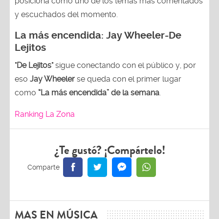
posiciona como uno de los temas más comentados
y escuchados del momento.
La más encendida:
Jay Wheeler-
De
Lejitos
"De Lejitos"
sigue conectando con el público y, por
eso
Jay Wheeler
se queda con el primer lugar
como
“La más encendida” de la semana
.
Ranking La Zona
¿Te gustó? ¡Compártelo!
MAS EN MÚSICA