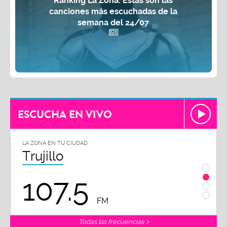
Ranking La Zona: Estas son las
canciones más escuchadas de la
semana del 24/07
ESCUCHA EN VIVO
LA ZONA EN TU CIUDAD
LA ZON
Trujillo
Chi
107.5
1
FM
Todas las frecuencias