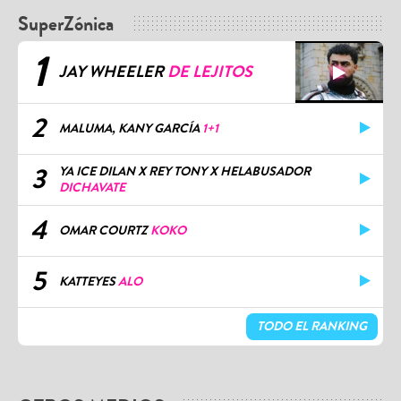
SuperZónica
1
JAY WHEELER
DE LEJITOS
2
MALUMA, KANY GARCÍA
1+1
3
YA ICE DILAN X REY TONY X HELABUSADOR
DICHAVATE
4
OMAR COURTZ
KOKO
5
KATTEYES
ALO
TODO EL RANKING
OTROS MEDIOS