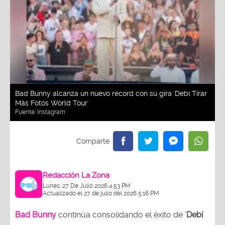
Bad Bunny alcanza un nuevo récord con su gira 'Debí Tirar
Más Fotos World Tour'
Fuente:
Instagram
Redacción La Zona
Lunes, 27 De Julio 2026 4:53 PM
Actualizado el 27 de julio del 2026 5:16 PM
Bad Bunny
continúa consolidando el éxito de
'Debí