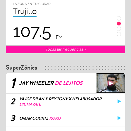
LA ZONA EN TU CIUDAD
LA ZON
Trujillo
Chi
107.5
1
FM
Todas las frecuencias
SuperZónica
1
JAY WHEELER
DE LEJITOS
2
YA ICE DILAN X REY TONY X HELABUSADOR
DICHAVATE
3
OMAR COURTZ
KOKO