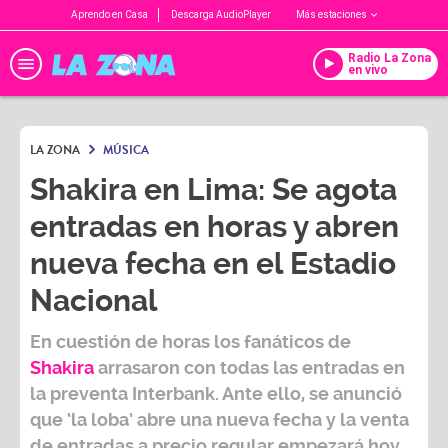
Aprendo en Casa
Descarga AudioPlayer
Más estaciones
Radio La Zona
en vivo
LA ZONA
MÚSICA
Shakira en Lima: Se agota
entradas en horas y abren
nueva fecha en el Estadio
Nacional
En cuestión de horas los fanáticos de
Shakira
arrasaron con todas las entradas en
la preventa Interbank. Ante ello, se anunció
que ‘la loba’ abre una nueva fecha y la venta
de entradas a precio regular empezará hoy