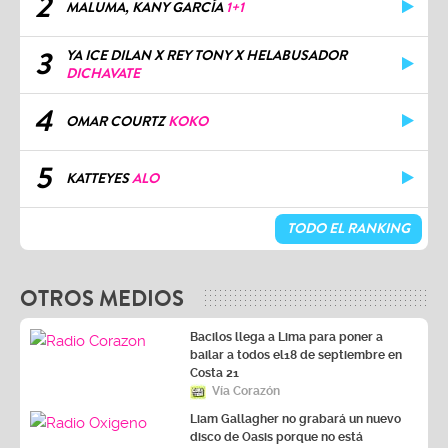
2
MALUMA, KANY GARCÍA
1+1
3
YA ICE DILAN X REY TONY X HELABUSADOR
DICHAVATE
4
OMAR COURTZ
KOKO
5
KATTEYES
ALO
TODO EL RANKING
OTROS MEDIOS
Bacilos llega a Lima para poner a
bailar a todos el18 de septiembre en
Costa 21
Vía Corazón
Liam Gallagher no grabará un nuevo
disco de Oasis porque no está