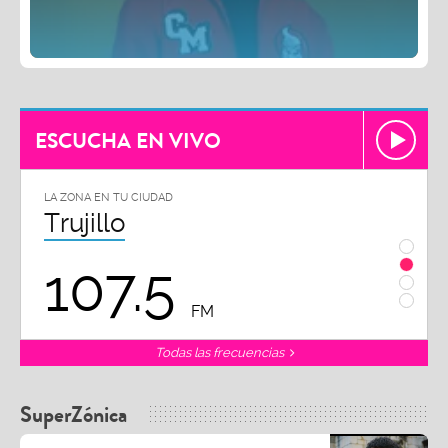
ESCUCHA EN VIVO
LA ZONA EN TU CIUDAD
LA ZON
Trujillo
Chi
107.5
1
FM
Todas las frecuencias
SuperZónica