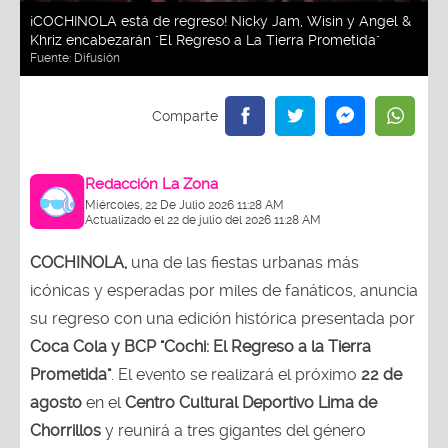
¡COCHINOLA está de regreso! Nicky Jam, Wisin y Angel &
Khriz encabezarán "El Regreso a La Tierra Prometida"
Fuente:
Difusión
Redacción La Zona
Miércoles, 22 De Julio 2026 11:28 AM
Actualizado el 22 de julio del 2026 11:28 AM
COCHINOLA,
una de las fiestas urbanas más
icónicas y esperadas por miles de fanáticos, anuncia
su regreso con una edición histórica presentada por
Coca Cola y BCP "Cochi: El Regreso a la Tierra
Prometida"
. El evento se realizará el próximo
22 de
agosto
en el
Centro Cultural Deportivo Lima de
Chorrillos
y reunirá a tres gigantes del género