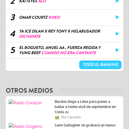
2
KATTEYES
ALO
3
OMAR COURTZ
KOKO
4
YA ICE DILAN X REY TONY X HELABUSADOR
DICHAVATE
5
EL BOGUETO, ANUEL AA , FUERZA REGIDA Y
YUNG BEEF
CUANDO NO ERA CANTANTE
TODO EL RANKING
OTROS MEDIOS
Bacilos llega a Lima para poner a
bailar a todos el18 de septiembre en
Costa 21
Vía Corazón
Liam Gallagher no grabará un nuevo