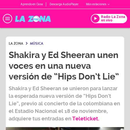
Aprendo en Casa
Descarga AudioPlayer
Más estaciones
Radio La Zona
en vivo
LA ZONA
MÚSICA
Shakira y Ed Sheeran unen
voces en una nueva
versión de “Hips Don’t Lie”
Shakira y Ed Sheeran
se unieron para lanzar
la esperada nueva versión de
“Hips Don’t
Lie”,
previo al concierto de la colombiana en
el
Estadio Nacional
el
18 de noviembre,
adquiere tus entradas en
Teleticket.