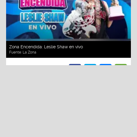
Zona Encendida: Leslie Shaw en vivo
Fuente:
La Zona
Redacción La Zona
Miércoles, 22 De Julio 2026 11:01 AM
Actualizado el 22 de julio del 2026 11:03 AM
“
Zona Encendida
”
regresó con una nueva edición
con Leslie Shaw, quien desplegó toda su fuerza,
carisma y talento en una sesión cargada de música