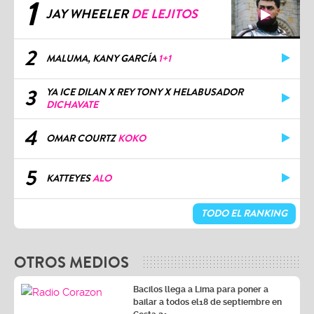
1
JAY WHEELER
DE LEJITOS
2
MALUMA, KANY GARCÍA
1+1
3
YA ICE DILAN X REY TONY X HELABUSADOR
DICHAVATE
4
OMAR COURTZ
KOKO
5
KATTEYES
ALO
TODO EL RANKING
OTROS MEDIOS
Bacilos llega a Lima para poner a
bailar a todos el18 de septiembre en