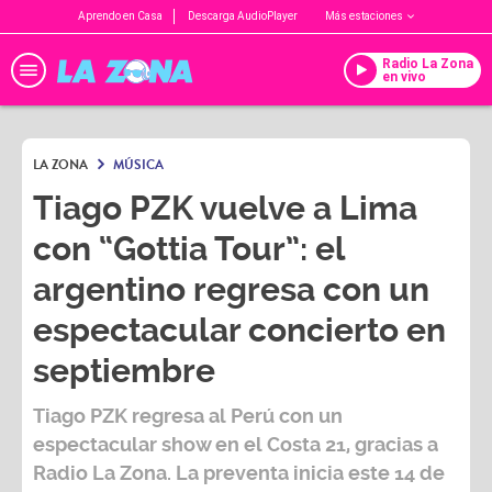
Aprendo en Casa
Descarga AudioPlayer
Más estaciones
Radio La Zona
en vivo
LA ZONA
MÚSICA
Tiago PZK vuelve a Lima
con “Gottia Tour”: el
argentino regresa con un
espectacular concierto en
septiembre
Tiago PZK
regresa al Perú con un
espectacular show en el
Costa 21
, gracias a
Radio La Zona
. La preventa inicia este
14 de