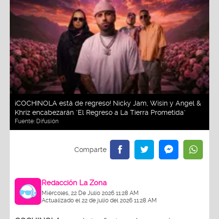
¡COCHINOLA está de regreso! Nicky Jam, Wisin y Angel &
Khriz encabezarán "El Regreso a La Tierra Prometida"
Fuente:
Difusión
Redacción La Zona
Miércoles, 22 De Julio 2026 11:28 AM
Actualizado el 22 de julio del 2026 11:28 AM