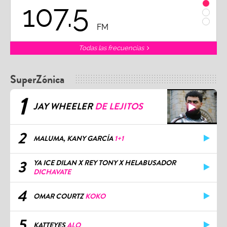
107.5
1
FM
Todas las frecuencias
SuperZónica
1
JAY WHEELER
DE LEJITOS
2
MALUMA, KANY GARCÍA
1+1
3
YA ICE DILAN X REY TONY X HELABUSADOR
DICHAVATE
4
OMAR COURTZ
KOKO
5
KATTEYES
ALO