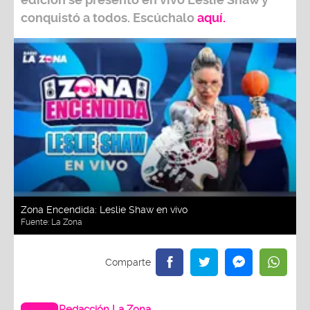
conquistó a todos. Escúchalo
aquí.
Zona Encendida: Leslie Shaw en vivo
Fuente:
La Zona
Redacción La Zona