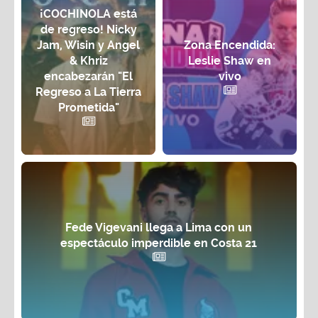
¡COCHINOLA está
de regreso! Nicky
Jam, Wisin y Angel
Zona Encendida:
& Khriz
Leslie Shaw en
encabezarán "El
vivo
Regreso a La Tierra
Prometida"
Fede Vigevani llega a Lima con un
espectáculo imperdible en Costa 21