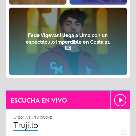
Fede Vigevani llega a Lima con un
espectáculo imperdible en Costa 21
ESCUCHA EN VIVO
LA ZONA EN TU CIUDAD
LA ZON
Trujillo
Chi