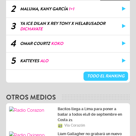
2
MALUMA, KANY GARCÍA
1+1
3
YA ICE DILAN X REY TONY X HELABUSADOR
DICHAVATE
4
OMAR COURTZ
KOKO
5
KATTEYES
ALO
TODO EL RANKING
OTROS MEDIOS
Bacilos llega a Lima para poner a
bailar a todos el18 de septiembre en
Costa 21
Vía Corazón
Liam Gallagher no grabará un nuevo