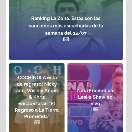
Ranking La Zona: Estas son las
canciones más escuchadas de la
semana del 24/07
¡COCHINOLA está
de regreso! Nicky
Jam, Wisin y Angel
Zona Encendida:
& Khriz
Leslie Shaw en
encabezarán "El
vivo
Regreso a La Tierra
Prometida"