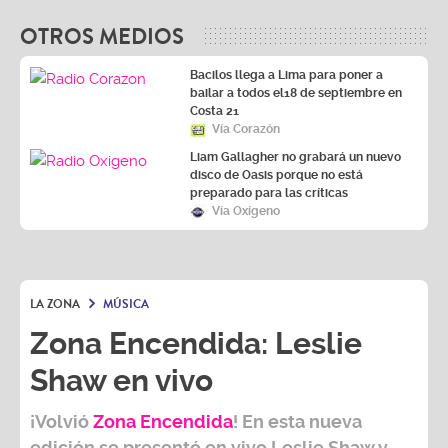
OTROS MEDIOS
Bacilos llega a Lima para poner a
bailar a todos el18 de septiembre en
Costa 21
Vía Corazón
Liam Gallagher no grabará un nuevo
disco de Oasis porque no está
preparado para las críticas
Vía Oxígeno
LA ZONA
MÚSICA
Zona Encendida: Leslie
Shaw en vivo
¡Volvió
Zona Encendida
! En esta nueva
edición se presentó en vivo Leslie Shaw y