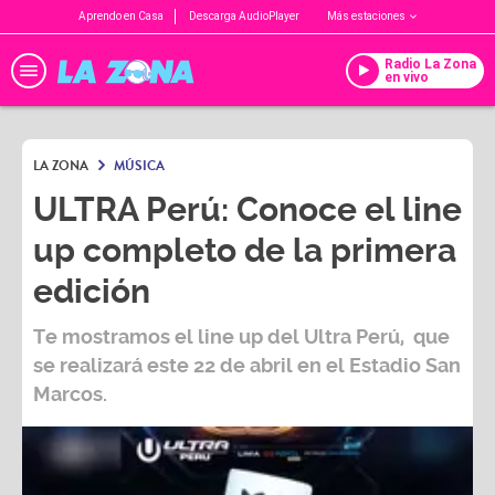
Aprendo en Casa
Descarga AudioPlayer
Más estaciones
Radio La Zona
en vivo
LA ZONA
MÚSICA
ULTRA Perú: Conoce el line
up completo de la primera
edición
Te mostramos el line up del
Ultra Perú
, que
se realizará este 22 de abril en el Estadio San
Marcos.