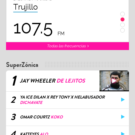
Trujillo
Chi
107.5
1
FM
Todas las frecuencias
SuperZónica
1
JAY WHEELER
DE LEJITOS
2
YA ICE DILAN X REY TONY X HELABUSADOR
DICHAVATE
3
OMAR COURTZ
KOKO
4
KATTEYES
ALO