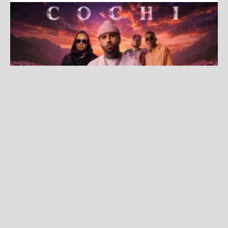
¡COCHINOLA está de regreso! Nicky Jam, Wisin y Angel &
Khriz encabezarán "El Regreso a La Tierra Prometida"
Fuente:
Difusión
Redacción La Zona
Miércoles, 22 De Julio 2026 11:28 AM
Actualizado el 22 de julio del 2026 11:28 AM