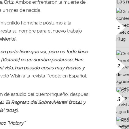
Las 
a Ortíz
. Ambos enfrentaron la muerte de
ía un mes de nacida.
 un sentido homenaje póstumo a la
1
presta su nombre para el nuevo trabajo
iviente’.
 en parte tiene que ver, pero no todo tiene
 [Victoria] es un nombre poderoso. Han
2
i vida, han pasado cosas muy fuertes y
reveló Wisin a la revista People en Español.
m de estudio del puertorriqueño, después
3
4), ‘El Regreso del Sobreviviente’ (2014), y
a’ (2015).
sco "Victory"