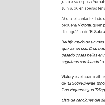
junto a su esposa
Yomair
su hija, quien apenas ten
Ahora, el cantante rinde
pequeña
Victoria
, quien 
discográfico de
‘El Sobrev
“Mi hija murió de un mes,
que ver en eso. Creo que
pasado cosas bellas en m
seguimos caminando”
, 
Victory
es el cuarto álbu
de
‘El Sobreviviente’ (200
‘Los Vaqueros 3: la Trilogí
Lista de canciones del di