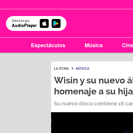
Descarga
AudioPlayer
Espectáculos
Música
Cin
LA ZONA
MÚSICA
Wisin y su nuevo 
homenaje a su hija
Su nuevo disco contiene 16 ca