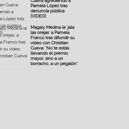
Cueva agrediendo a
Pamela López tras
denuncia pública
[VIDEO]
Magaly Medina le 'jala
las orejas' a Pamela
Franco tras difundir su
video con Christian
Cueva: "No te estás
llevando el premio
mayor, sino a un
borracho, a un pegalón"