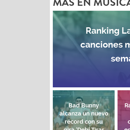
MAS EN MÚSIC
Ranking La
canciones 
sema
Bad Bunny
R
alcanza un nuevo
récord con su
gira 'Debí Tirar
e