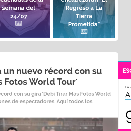
semana del
Regreso a La
24/07
Tierra
Prometida"
 un nuevo récord con su
ES
s Fotos World Tour'
LA 
A
écord con su gira
'Debí Tirar Más Fotos World
lones de espectadores. Aquí todos los