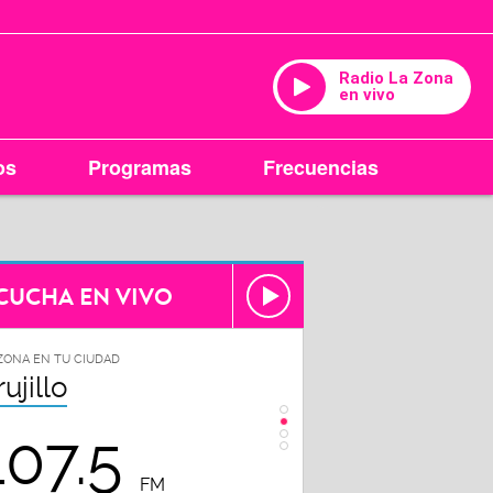
Radio La Zona
en vivo
os
Programas
Frecuencias
CUCHA EN VIVO
ZONA EN TU CIUDAD
LA ZONA EN TU CIUDAD
rujillo
Chiclayo
107.5
102.3
FM
FM