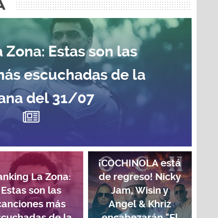
A
 Zona: Estas son las
más escuchadas de la
na del 31/07
¡COCHINOLA está
anking La Zona:
de regreso! Nicky
Estas son las
Jam, Wisin y
canciones más
Angel & Khriz
scuchadas de la
encabezarán "El