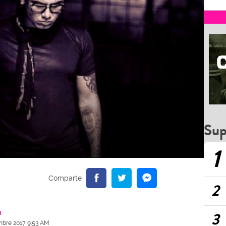
Sup
1
2
a
3
mbre 2017 9:53 AM