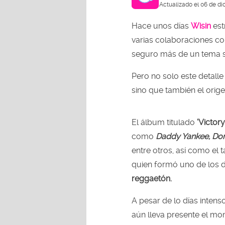
Actualizado el 06 de di
Hace unos días
Wisin
es
varias colaboraciones c
seguro más de un tema s
Pero no solo este detalle 
sino que también el orig
El álbum titulado
‘Victory’
como
Daddy Yankee, Do
entre otros, así como el
quien formó uno de los d
reggaetón.
A pesar de lo días intens
aún lleva presente el m