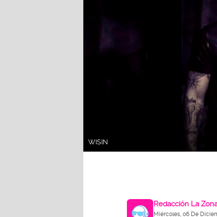
WISIN
Redacción La Zon
Miércoles, 06 De Dicie