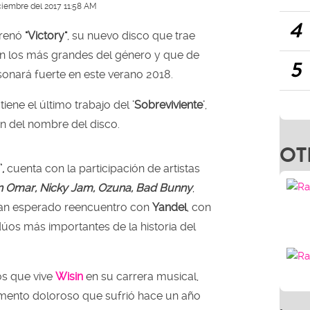
ciembre del 2017 11:58 AM
4
trenó
"Victory"
, su nuevo disco que trae
on los más grandes del género y que de
5
onará fuerte en este verano 2018.
tiene el último trabajo del
'Sobreviviente'
,
en del nombre del disco.
OT
,
cuenta con la participación de artistas
n Omar, Nicky Jam, Ozuna, Bad Bunny
,
 tan esperado reencuentro con
Yandel
, con
úos más importantes de la historia del
os que vive
Wisin
en su carrera musical,
omento doloroso que sufrió hace un año