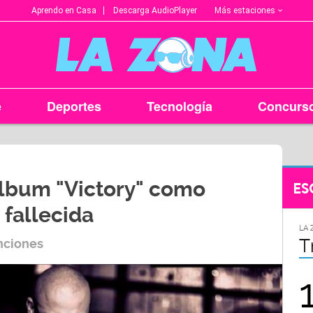
Más estaciones
Aprendo en Casa
Descarga AudioPlayer
e
Deportes
Tecnología
Concurs
álbum "Victory" como
ES
 fallecida
LA ZONA EN TU CIUDAD
LA 
Arequipa
T
nciones
95.9
FM