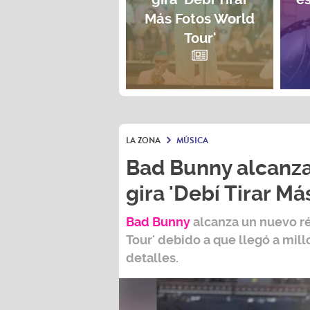
Más Fotos World
Tour'
LA ZONA
MÚSICA
Bad Bunny alcanza
gira 'Debí Tirar Má
Bad Bunny
alcanza un nuevo r
Tour
' debido a que llegó a mil
detalles.