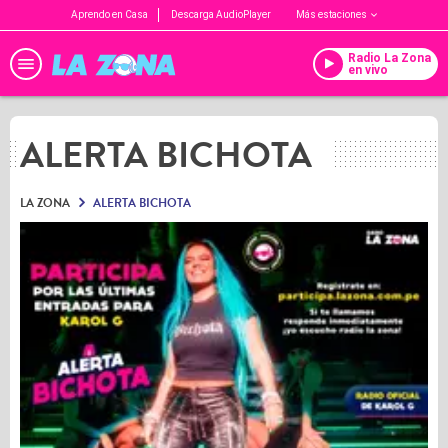
Aprendo en Casa
Descarga AudioPlayer
Más estaciones
Radio La Zona
en vivo
ALERTA BICHOTA
LA ZONA
ALERTA BICHOTA