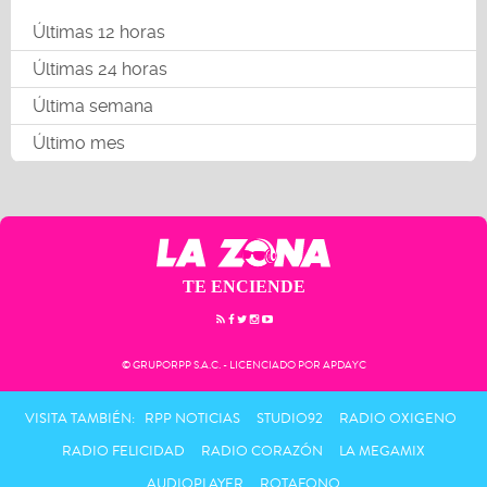
Últimas 12 horas
Últimas 24 horas
Última semana
Último mes
TE ENCIENDE
© GRUPORPP S.A.C. - LICENCIADO POR APDAYC
VISITA TAMBIÉN:
RPP NOTICIAS
STUDIO92
RADIO OXIGENO
RADIO FELICIDAD
RADIO CORAZÓN
LA MEGAMIX
AUDIOPLAYER
ROTAFONO