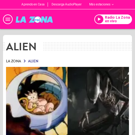
Aprendo en Casa
Descarga AudioPlayer
Más estaciones
Radio La Zona
en vivo
ALIEN
LA ZONA
ALIEN