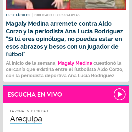
ESPECTÁCULOS
PUBLICADO EL 29/08/24 09:45
Magaly Medina arremete contra Aldo
Corzo y la periodista Ana Lucía Rodríguez:
"Si tú eres opinóloga, no puedes estar en
esos abrazos y besos con un jugador de
fútbol"
Al inicio de la semana,
Magaly Medina
cuestionó la
cercanía que existiría entre el futbolista
Aldo Corzo
,
con la periodista deportiva
Ana Lucía Rodríguez.
ESCUCHA EN VIVO
LA ZONA EN TU CIUDAD
Arequipa