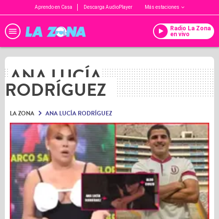
Aprendo en Casa
Descarga AudioPlayer
Más estaciones
Radio La Zona
en vivo
ANA LUCÍA
RODRÍGUEZ
LA ZONA
ANA LUCÍA RODRÍGUEZ