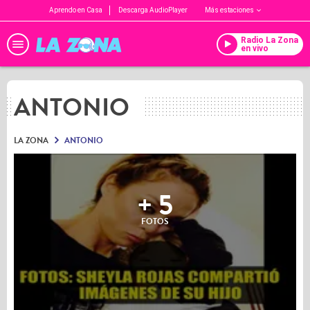
Aprendo en Casa
Descarga AudioPlayer
Más estaciones
Radio La Zona
en vivo
ANTONIO
LA ZONA
ANTONIO
+ 5
FOTOS