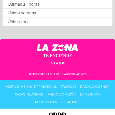
Últimas 24 horas
Última semana
Último mes
TE ENCIENDE
© GRUPORPP S.A.C. - LICENCIADO POR APDAYC
VISITA TAMBIÉN:
RPP NOTICIAS
STUDIO92
RADIO OXIGENO
RADIO FELICIDAD
RADIO CORAZÓN
LA MEGAMIX
AUDIOPLAYER
ROTAFONO