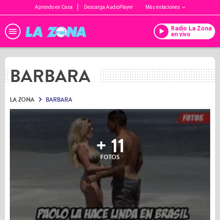
Aprendo en Casa
Descarga AudioPlayer
Más estaciones
Radio La Zona
en vivo
BARBARA
LA ZONA
BARBARA
+ 11
FOTOS