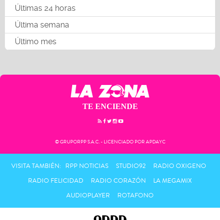
Últimas 24 horas
Última semana
Último mes
TE ENCIENDE
© GRUPORPP S.A.C. - LICENCIADO POR APDAYC
VISITA TAMBIÉN:
RPP NOTICIAS
STUDIO92
RADIO OXIGENO
RADIO FELICIDAD
RADIO CORAZÓN
LA MEGAMIX
AUDIOPLAYER
ROTAFONO