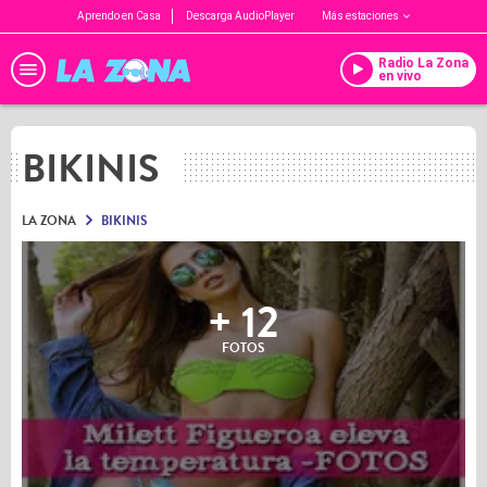
Aprendo en Casa
Descarga AudioPlayer
Más estaciones
Radio La Zona
en vivo
BIKINIS
LA ZONA
BIKINIS
+ 12
FOTOS