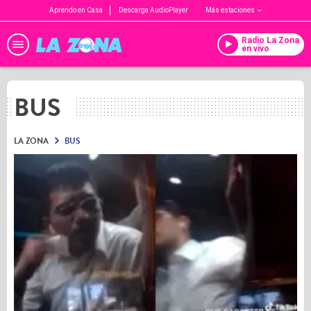
Aprendo en Casa
Descarga AudioPlayer
Más estaciones
Radio La Zona
en vivo
BUS
LA ZONA
BUS