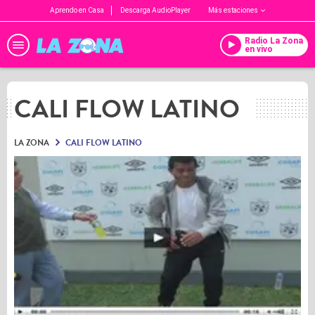
Aprendo en Casa
Descarga AudioPlayer
Más estaciones
Radio La Zona
en vivo
CALI FLOW LATINO
LA ZONA
CALI FLOW LATINO