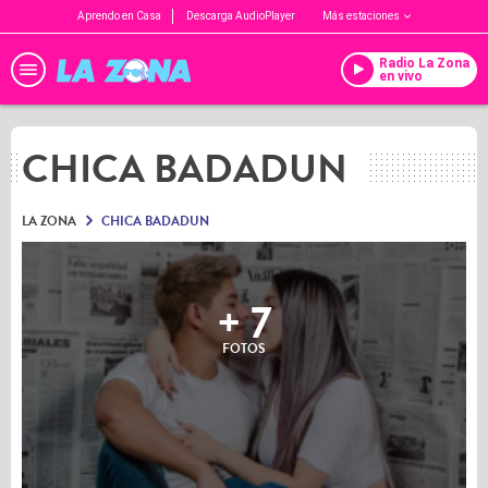
Aprendo en Casa
Descarga AudioPlayer
Más estaciones
Radio La Zona
en vivo
CHICA BADADUN
LA ZONA
CHICA BADADUN
+ 7
FOTOS