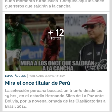
buen momento futbolístico. Chequea aquí los once
guerreros que saldrán a la cancha.
+ 12
FOTOS
ESPECTÁCULOS
PUBLICADO EL 12/10/12 13:29
Mira el once titular de Perú
La selección peruana buscará un triunfo desde las
15 hrs., en el estadio Hernando Siles de La Paz ante
Bolivia, por la novena jornada de las Clasificatorias a
Brasil 2014.