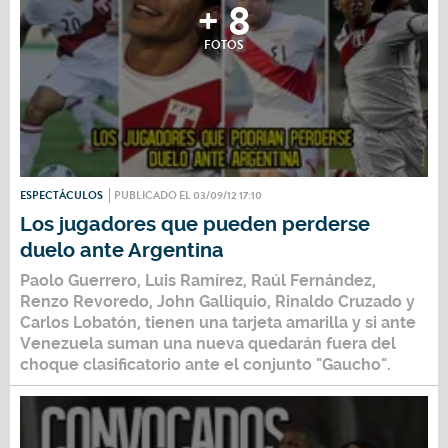
+ 8
FOTOS
ESPECTÁCULOS
PUBLICADO EL 03/09/12 17:10
Los jugadores que pueden perderse
duelo ante Argentina
Paolo Guerrero, Luis Ramírez, Raúl Fernández,
Renzo Revoredo, John Galliquio, Rinaldo Cruzado y
Carlos Lobatón, tienen una tarjeta amarilla y si ante
Venezuela suman una nueva quedarán fuera del
choque clasificatorio ante el conjunto "Gaucho".