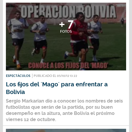
+ 7
FOTOS
ESPECTÁCULOS
PUBLICADO EL 05/10/12 13:22
Los fijos del ´Mago´ para enfrentar a
Bolivia
Sergio Markarian dio a conocer los nombres de seis
futbolistas que serán de la partida, por su buen
desempeño en la altura, ante Bolivia el próximo
viernes 12 de octubre.