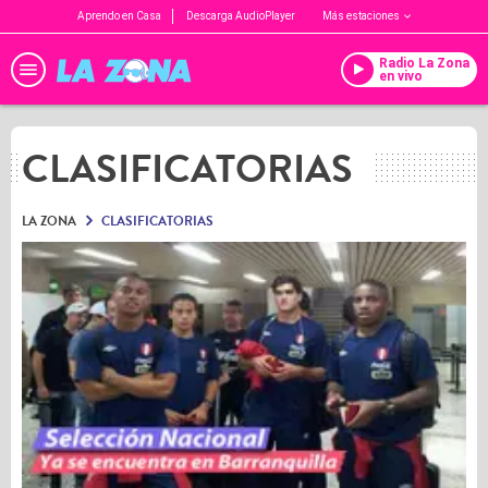
Aprendo en Casa
Descarga AudioPlayer
Más estaciones
Radio La Zona
en vivo
CLASIFICATORIAS
LA ZONA
CLASIFICATORIAS