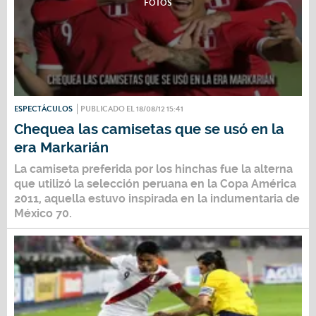
FOTOS
ESPECTÁCULOS
PUBLICADO EL 18/08/12 15:41
Chequea las camisetas que se usó en la
era Markarián
La camiseta preferida por los hinchas fue la alterna
que utilizó la selección peruana en la Copa América
2011, aquella estuvo inspirada en la indumentaria de
México 70.