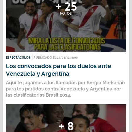
+ 25
FOTOS
ESPECTÁCULOS
PUBLICADO EL 29/08/12 18:05
Los convocados para los duelos ante
Venezuela y Argentina
Aqui te jugamos a los llamados por Sergio Markarián
para los partidos contra Venezuela y Argentina por
las clasificatorias Brasil 2014.
+ 8