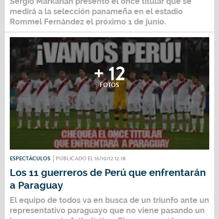
Sergio Markarián presentó el once titular que se
medirá a la selección panameña en el estadio
Rommel Fernández el próximo 1 de junio.
+ 12
FOTOS
ESPECTÁCULOS
PUBLICADO EL 16/10/12 12:18
Los 11 guerreros de Perú que enfrentarán
a Paraguay
El equipo de todos va en busca de un triunfo ante un
representativo paraguayo que no viene pasando un