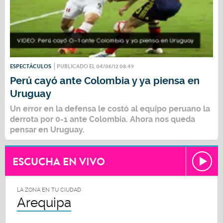
ESPECTÁCULOS
PUBLICADO EL 04/06/12 08:49
Perú cayó ante Colombia y ya piensa en
Uruguay
Un error en la defensa le costó al equipo peruano la
derrota por 0-1 ante Colombia. Ahora nos queda
pensar en Uruguay.
ESCUCHA EN VIVO
LA ZONA EN TU CIUDAD
Arequipa