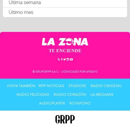
Última semana
Último mes
TE ENCIENDE
© GRUPORPP S.A.C. - LICENCIADO POR APDAYC
VISITA TAMBIÉN:
RPP NOTICIAS
STUDIO92
RADIO OXIGENO
RADIO FELICIDAD
RADIO CORAZÓN
LA MEGAMIX
AUDIOPLAYER
ROTAFONO