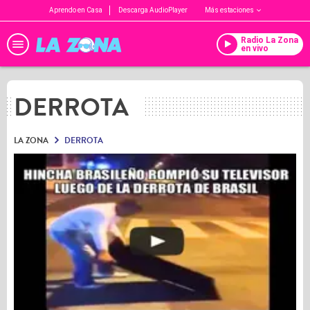
Aprendo en Casa
Descarga AudioPlayer
Más estaciones
Radio La Zona
en vivo
DERROTA
LA ZONA
DERROTA