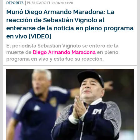
DEPORTES
PUBLICADO EL 25/11/20 13:20
Murió Diego Armando Maradona: La
reacción de Sebastián Vignolo al
enterarse de la noticia en pleno programa
en vivo [VIDEO]
El periodista
Sebastián Vignolo
se enteró de la
muerte de
Diego Armando Maradona
en pleno
programa en vivo y esta fue su reacción.