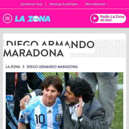
Aprendo en Casa
Descarga AudioPlayer
Más estaciones
Radio La Zona
en vivo
DIEGO ARMANDO
MARADONA
LA ZONA
DIEGO ARMANDO MARADONA