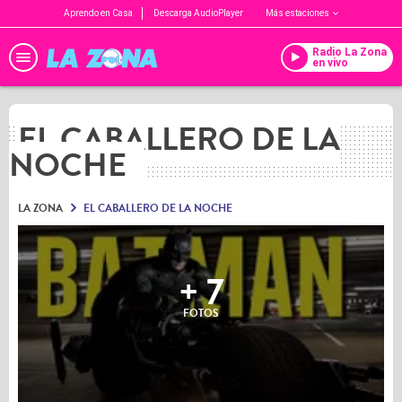
Aprendo en Casa
Descarga AudioPlayer
Más estaciones
Radio La Zona
en vivo
EL CABALLERO DE LA
NOCHE
LA ZONA
EL CABALLERO DE LA NOCHE
+ 7
FOTOS