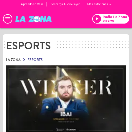
Aprendo en Casa
Descarga AudioPlayer
Más estaciones
Radio La Zona
en vivo
ESPORTS
LA ZONA
ESPORTS