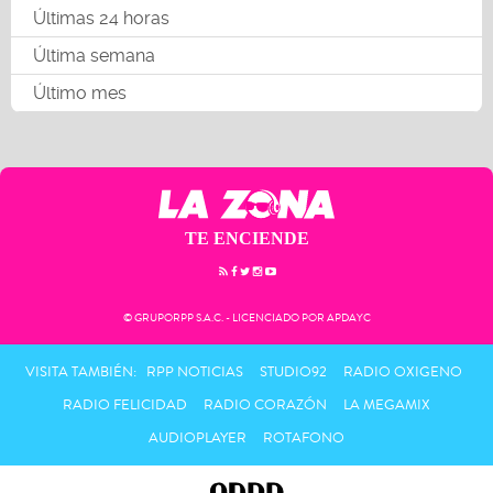
Últimas 24 horas
Última semana
Último mes
TE ENCIENDE
© GRUPORPP S.A.C. - LICENCIADO POR APDAYC
VISITA TAMBIÉN:
RPP NOTICIAS
STUDIO92
RADIO OXIGENO
RADIO FELICIDAD
RADIO CORAZÓN
LA MEGAMIX
AUDIOPLAYER
ROTAFONO