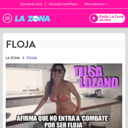
Aprendo en Casa
Descarga AudioPlayer
Más estaciones
Radio La Zona
en vivo
FLOJA
LA ZONA
FLOJA