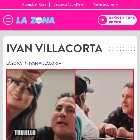
Aprendo en Casa
Descarga AudioPlayer
Más estaciones
Radio La Zona
en vivo
IVAN VILLACORTA
LA ZONA
IVAN VILLACORTA