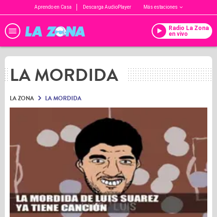
Aprendo en Casa
Descarga AudioPlayer
Más estaciones
Radio La Zona
en vivo
LA MORDIDA
LA ZONA
LA MORDIDA