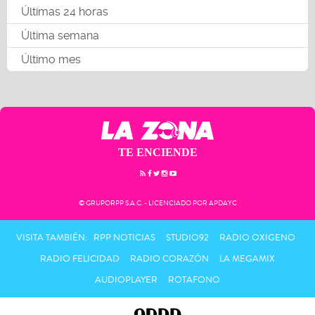
Últimas 24 horas
Última semana
Último mes
TE ENCIENDE
© GRUPORPP S.A.C. - LICENCIADO POR APDAYC
VISITA TAMBIÉN:
RPP NOTICIAS
STUDIO92
RADIO OXIGENO
RADIO FELICIDAD
RADIO CORAZÓN
LA MEGAMIX
AUDIOPLAYER
ROTAFONO