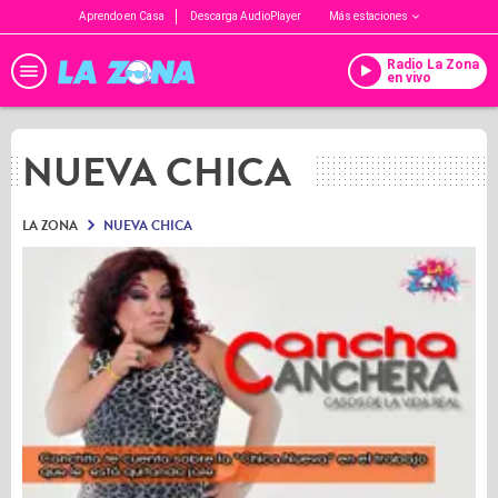
Aprendo en Casa
Descarga AudioPlayer
Más estaciones
Radio La Zona
en vivo
NUEVA CHICA
LA ZONA
NUEVA CHICA