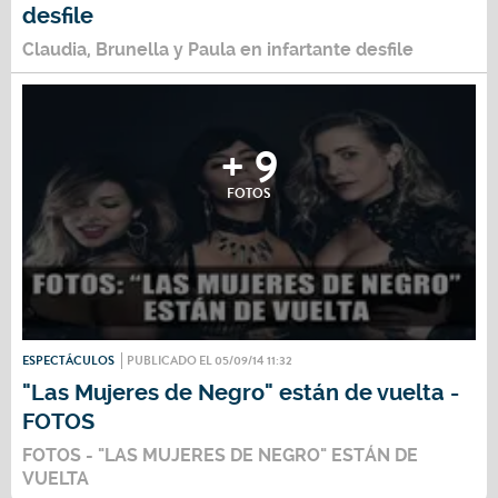
desfile
Claudia, Brunella y Paula en infartante desfile
+ 9
FOTOS
ESPECTÁCULOS
PUBLICADO EL 05/09/14 11:32
"Las Mujeres de Negro" están de vuelta -
FOTOS
FOTOS - "LAS MUJERES DE NEGRO" ESTÁN DE
VUELTA