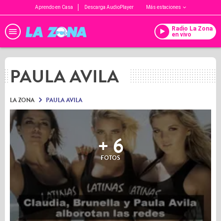
Aprendo en Casa
Descarga AudioPlayer
Más estaciones
Radio La Zona
en vivo
PAULA AVILA
LA ZONA
PAULA AVILA
+ 6
FOTOS