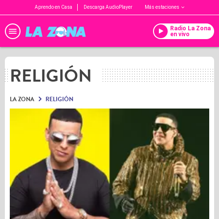
Aprendo en Casa
Descarga AudioPlayer
Más estaciones
Radio La Zona
en vivo
RELIGIÓN
LA ZONA
RELIGIÓN