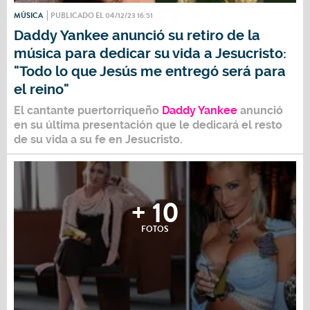
MÚSICA
PUBLICADO EL 04/12/23 16:51
Daddy Yankee anunció su retiro de la
música para dedicar su vida a Jesucristo:
"Todo lo que Jesús me entregó será para
el reino"
El cantante puertorriqueño
Daddy Yankee
anunció
en su última presentación que le dedicará el resto
de su vida a su fe en
Jesucristo
.
+ 10
FOTOS