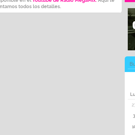
sponible en el
Youtube de Radio MegaMix.
Aquí te
ntamos todos los detalles.
L
2
1