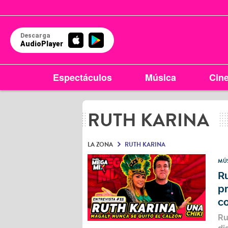
Descarga
AudioPlayer
Espectáculos
Música
Cin
RUTH KARINA
LA ZONA
RUTH KARINA
MÚ
R
p
co
Ru