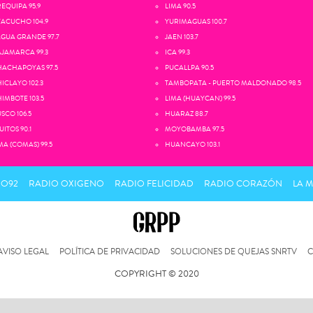
EQUIPA 95.9
LIMA 90.5
ACUCHO 104.9
YURIMAGUAS 100.7
GUA GRANDE 97.7
JAEN 103.7
JAMARCA 99.3
ICA 99.3
ACHAPOYAS 97.5
PUCALLPA 90.5
ICLAYO 102.3
TAMBOPATA - PUERTO MALDONADO 98.5
IMBOTE 103.5
LIMA (HUAYCAN) 99.5
SCO 106.5
HUARAZ 88.7
UITOS 90.1
MOYOBAMBA 97.5
MA (COMAS) 99.5
HUANCAYO 103.1
IO92
RADIO OXIGENO
RADIO FELICIDAD
RADIO CORAZÓN
LA 
AVISO LEGAL
POLÍTICA DE PRIVACIDAD
SOLUCIONES DE QUEJAS SNRTV
C
COPYRIGHT © 2020