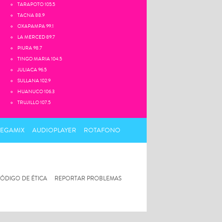
TARAPOTO 105.5
TACNA 88.9
OXAPAMPA 99.1
LA MERCED 89.7
PIURA 98.7
TINGO MARIA 104.5
JULIACA 96.5
SULLANA 102.9
HUANUCO 106.3
TRUJILLO 107.5
MEGAMIX
AUDIOPLAYER
ROTAFONO
ÓDIGO DE ÉTICA
REPORTAR PROBLEMAS