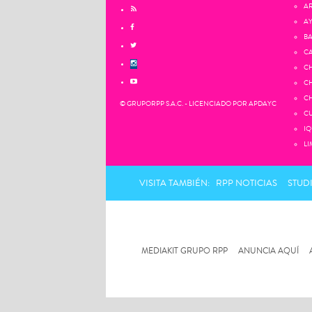
AR
AY
BA
CA
CH
CH
CH
© GRUPORPP S.A.C. - LICENCIADO POR APDAYC
CU
IQ
LI
VISITA TAMBIÉN:
RPP NOTICIAS
STUD
MEDIAKIT GRUPO RPP
ANUNCIA AQUÍ