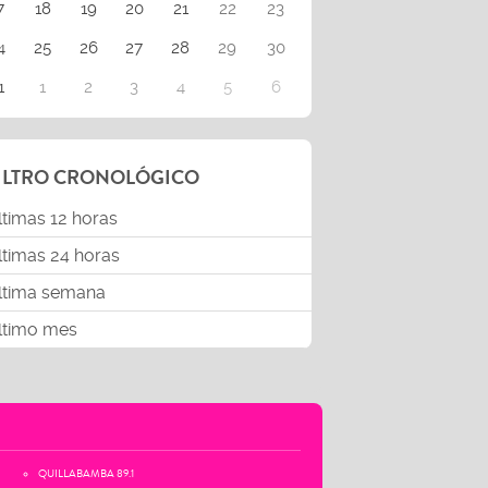
7
18
19
20
21
22
23
4
25
26
27
28
29
30
1
1
2
3
4
5
6
ILTRO CRONOLÓGICO
ltimas 12 horas
ltimas 24 horas
ltima semana
ltimo mes
QUILLABAMBA 89.1