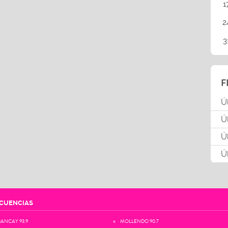
1
2
3
F
Ú
Ú
Ú
Ú
CUENCIAS
ANCAY 93.9
MOLLENDO 90.7