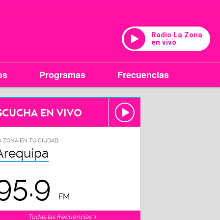
Radio La Zona
en vivo
os
Programas
Frecuencias
SCUCHA EN VIVO
A ZONA EN TU CIUDAD
Arequipa
95.9
FM
Todas las frecuencias