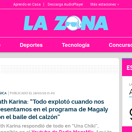
Más estaciones
Aprendo en Casa
Descarga AudioPlayer
e
Deportes
Tecnología
Concurs
E
L
SICA
PUBLICADO EL 28/05/26 15:40
uth Karina: “Todo explotó cuando nos
resentamos en el programa de Magaly
n el baile del calzón”
th Karina
respondió de todo en
“Una Chiki”,