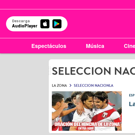
Descarga
AudioPlayer
Espectáculos
Música
Cin
SELECCION NA
LA ZONA
SELECCION NACIONLA
ES
La