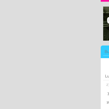
L
2
1