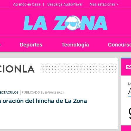
Más estaciones
Aprendo en Casa
Descarga AudioPlayer
e
Deportes
Tecnología
Concurs
CIONLA
E
L
PECTÁCULOS
PUBLICADO EL 16/10/12 10:21
 oración del hincha de La Zona