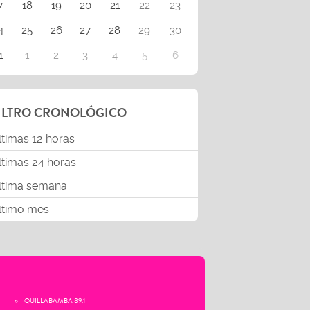
7
18
19
20
21
22
23
4
25
26
27
28
29
30
1
1
2
3
4
5
6
ILTRO CRONOLÓGICO
ltimas 12 horas
ltimas 24 horas
ltima semana
ltimo mes
QUILLABAMBA 89.1