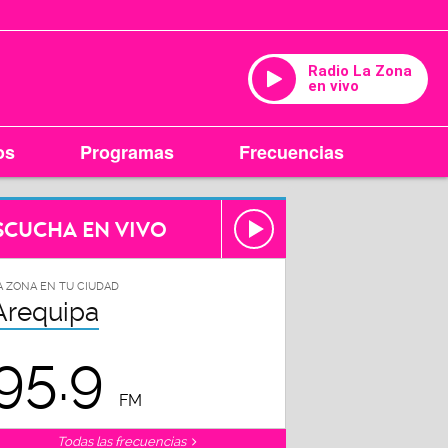
Radio La Zona
en vivo
os
Programas
Frecuencias
SCUCHA EN VIVO
A ZONA EN TU CIUDAD
Arequipa
95.9
FM
Todas las frecuencias