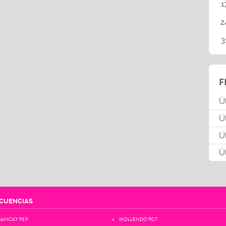
1
2
3
F
Ú
Ú
Ú
Ú
CUENCIAS
ANCAY 93.9
MOLLENDO 90.7