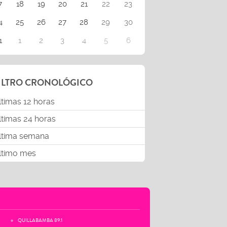
7
18
19
20
21
22
23
4
25
26
27
28
29
30
1
1
2
3
4
5
6
ILTRO CRONOLÓGICO
ltimas 12 horas
ltimas 24 horas
ltima semana
ltimo mes
QUILLABAMBA 89.1