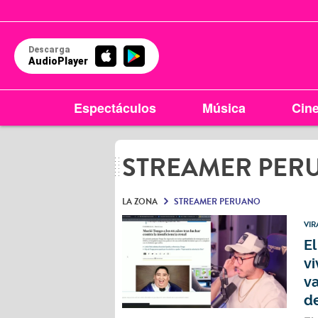
Descarga
AudioPlayer
Espectáculos
Música
Cin
STREAMER PER
LA ZONA
STREAMER PERUANO
VIR
El
vi
v
de