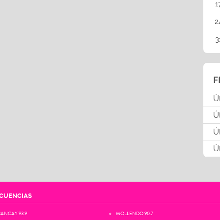
1
2
3
F
Ú
Ú
Ú
Ú
CUENCIAS
ANCAY 93.9
MOLLENDO 90.7