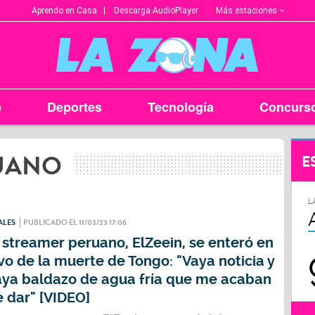
Más estaciones
Aprendo en Casa
Descarga AudioPlayer
e
Deportes
Tecnología
Concurs
UANO
E
L
ALES
PUBLICADO EL 11/03/23 17:06
 streamer peruano, ElZeein, se enteró en
vo de la muerte de Tongo: "Vaya noticia y
aya baldazo de agua fría que me acaban
 dar" [VIDEO]