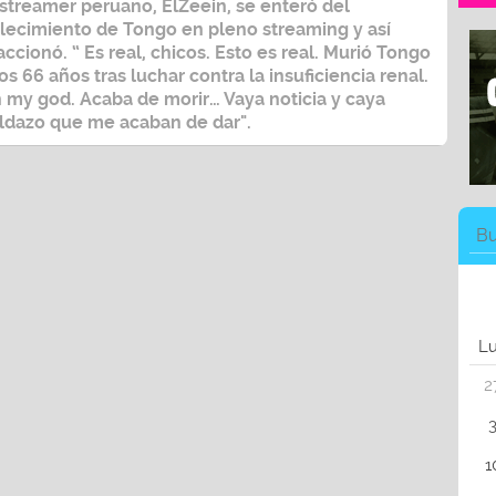
 streamer peruano, ElZeein, se enteró del
llecimiento de Tongo en pleno streaming y así
accionó. “ Es real, chicos. Esto es real. Murió Tongo
los 66 años tras luchar contra la insuficiencia renal.
 my god. Acaba de morir… Vaya noticia y caya
ldazo que me acaban de dar".
L
2
1