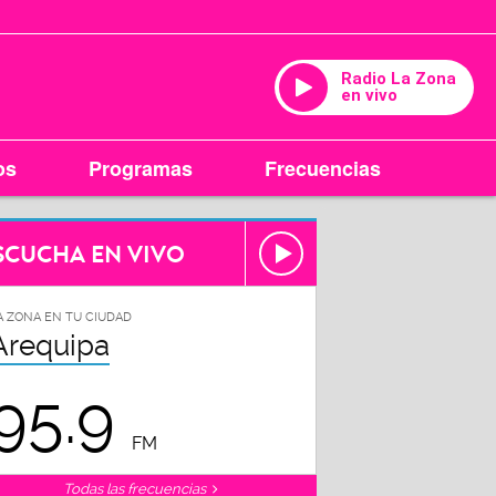
Radio La Zona
en vivo
os
Programas
Frecuencias
SCUCHA EN VIVO
A ZONA EN TU CIUDAD
Arequipa
95.9
FM
Todas las frecuencias