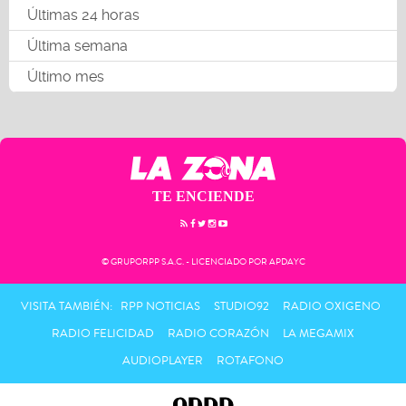
Últimas 24 horas
Última semana
Último mes
TE ENCIENDE
© GRUPORPP S.A.C. - LICENCIADO POR APDAYC
VISITA TAMBIÉN:
RPP NOTICIAS
STUDIO92
RADIO OXIGENO
RADIO FELICIDAD
RADIO CORAZÓN
LA MEGAMIX
AUDIOPLAYER
ROTAFONO