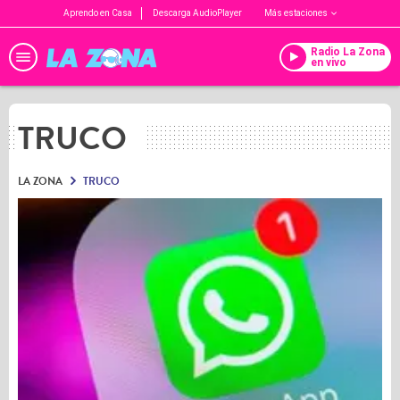
Aprendo en Casa
Descarga AudioPlayer
Más estaciones
Radio La Zona
en vivo
TRUCO
LA ZONA
TRUCO