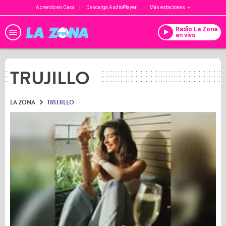
Aprendo en Casa
Descarga AudioPlayer
Más estaciones
Radio La Zona
en vivo
TRUJILLO
LA ZONA
TRUJILLO