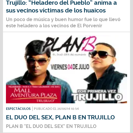
Trujillo: “Heladero del Pueblo” anima a
sus vecinos víctimas de los huaicos
Un poco de música y buen humor fue lo que llevó
este heladero a los vecinos de El Porvenir
ESPECTÁCULOS
PUBLICADO EL 26/06/14 10:54
EL DUO DEL SEX, PLAN B EN TRUJILLO
PLAN B "EL DUO DEL SEX" EN TRUJILLO