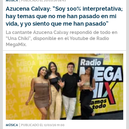
MÚSICA
PUBLICADO EL 20/03/26 08:43
Azucena Calvay: “Soy 100% interpretativa;
hay temas que no me han pasado en mi
vida, y yo siento que me han pasado”
La cantante
Azucena Calvay
respondió de todo en
“Una Chiki”,
disponible en el
Youtube
de
Radio
MegaMix.
MÚSICA
PUBLICADO EL 12/03/26 19:00