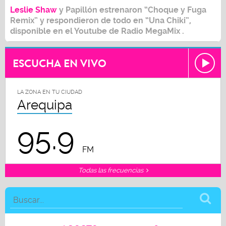
Leslie Shaw
y
Papillón
estrenaron
“Choque y Fuga
Remix”
y respondieron de todo en
“Una Chiki”,
disponible en el
Youtube de Radio MegaMix .
ESCUCHA EN VIVO
LA ZONA EN TU CIUDAD
Arequipa
95.9
FM
Todas las frecuencias