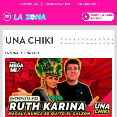
Aprendo en Casa
Descarga AudioPlayer
Más estaciones
Radio La Zona
en vivo
UNA CHIKI
LA ZONA
UNA CHIKI