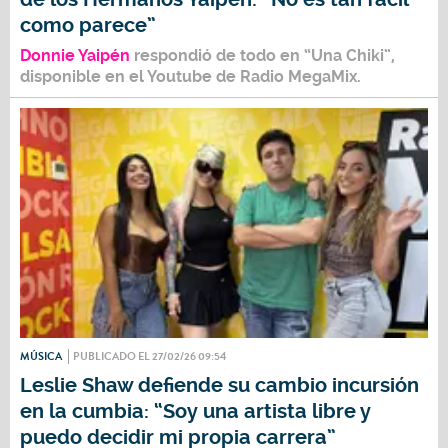
como parece”
Donnie Yaipén
respondió de todo en
“Una Chiki”,
disponible en el
Youtube
de
Radio MegaMix.
MÚSICA
PUBLICADO EL 27/02/26 09:54
Leslie Shaw defiende su cambio incursión
en la cumbia: “Soy una artista libre y
puedo decidir mi propia carrera”