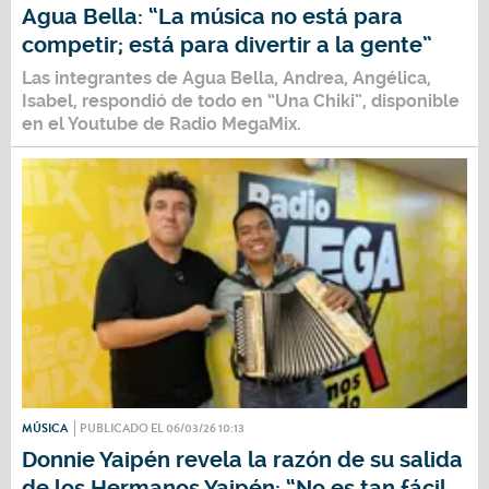
Agua Bella: “La música no está para
competir; está para divertir a la gente”
Las integrantes de
Agua Bella,
Andrea, Angélica,
Isabel,
respondió de todo en
“Una Chiki”,
disponible
en el
Youtube
de
Radio MegaMix.
MÚSICA
PUBLICADO EL 06/03/26 10:13
Donnie Yaipén revela la razón de su salida
de los Hermanos Yaipén: “No es tan fácil