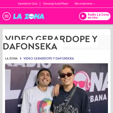
Aprendo en Casa
Descarga AudioPlayer
Más estaciones
Radio La Zona
en vivo
VIDEO GERARDOPE Y
DAFONSEKA
LA ZONA
VIDEO GERARDOPE Y DAFONSEKA