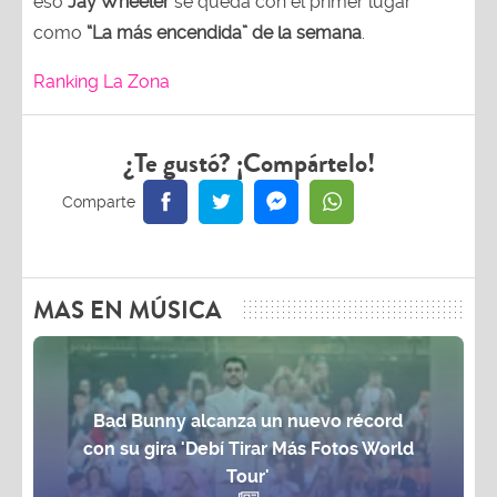
eso
Jay Wheeler
se queda con el primer lugar
como
“La más encendida” de la semana
.
Ranking La Zona
¿Te gustó? ¡Compártelo!
MAS EN MÚSICA
Bad Bunny alcanza un nuevo récord
con su gira 'Debí Tirar Más Fotos World
Tour'