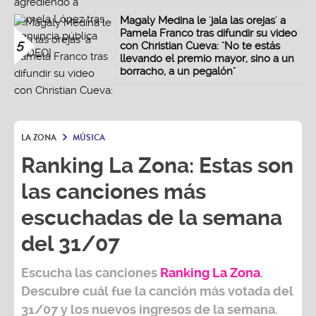
Magaly Medina le 'jala las orejas' a
Pamela Franco tras difundir su video
5
con Christian Cueva: "No te estás
llevando el premio mayor, sino a un
borracho, a un pegalón"
LA ZONA
MÚSICA
Ranking La Zona: Estas son
las canciones más
escuchadas de la semana
del 31/07
Escucha las canciones
Ranking L
a Zona
.
Descubre cuál fue la canción más votada del
31/07
y los nuevos ingresos de la semana.