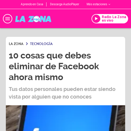
Aprendo en Casa
Descarga AudioPlayer
Más estaciones
Radio La Zona
en vivo
LA ZONA
TECNOLOGÍA
10 cosas que debes
eliminar de Facebook
ahora mismo
Tus datos personales pueden estar siendo
vista por alguien que no conoces