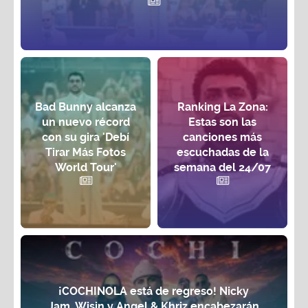
Bad Bunny alcanza
Ranking La Zona:
un nuevo récord
Estas son las
con su gira 'Debí
canciones más
Tirar Más Fotos
escuchadas de la
World Tour'
semana del 24/07
¡COCHINOLA está de regreso! Nicky
Jam, Wisin y Angel & Khriz encabezarán