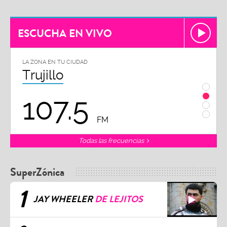
ESCUCHA EN VIVO
LA ZONA EN TU CIUDAD
LA ZON
Trujillo
Chi
107.5
1
FM
Todas las frecuencias
SuperZónica
1
JAY WHEELER
DE LEJITOS