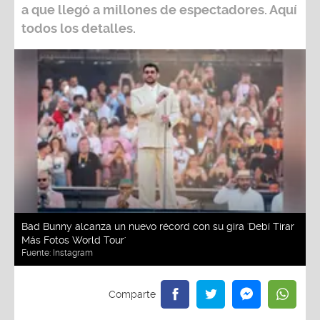
a que llegó a millones de espectadores. Aquí
todos los detalles.
Bad Bunny alcanza un nuevo récord con su gira 'Debí Tirar
Más Fotos World Tour'
Fuente:
Instagram