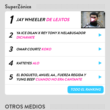
SuperZónica
1
JAY WHEELER
DE LEJITOS
2
YA ICE DILAN X REY TONY X HELABUSADOR
DICHAVATE
3
OMAR COURTZ
KOKO
4
KATTEYES
ALO
5
EL BOGUETO, ANUEL AA , FUERZA REGIDA Y
YUNG BEEF
CUANDO NO ERA CANTANTE
TODO EL RANKING
OTROS MEDIOS