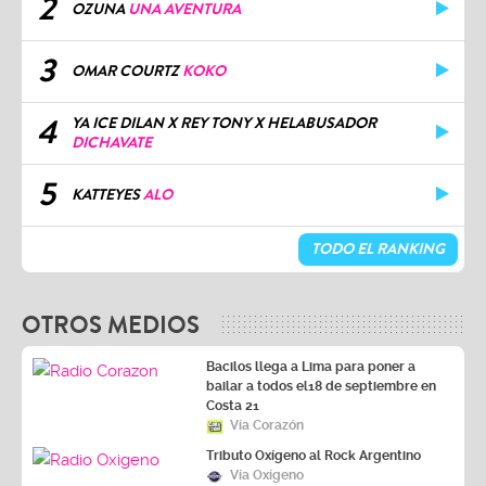
2
OZUNA
UNA AVENTURA
3
OMAR COURTZ
KOKO
4
YA ICE DILAN X REY TONY X HELABUSADOR
DICHAVATE
5
KATTEYES
ALO
TODO EL RANKING
OTROS MEDIOS
Bacilos llega a Lima para poner a
bailar a todos el18 de septiembre en
Costa 21
Vía Corazón
Tributo Oxígeno al Rock Argentino
Vía Oxígeno