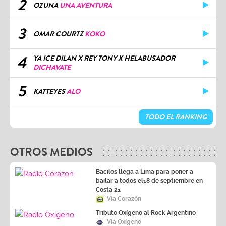
2
OZUNA
UNA AVENTURA
3
OMAR COURTZ
KOKO
4
YA ICE DILAN X REY TONY X HELABUSADOR
DICHAVATE
5
KATTEYES
ALO
TODO EL RANKING
OTROS MEDIOS
Bacilos llega a Lima para poner a
bailar a todos el18 de septiembre en
Costa 21
Vía Corazón
Tributo Oxígeno al Rock Argentino
Vía Oxígeno