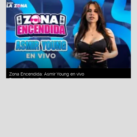
Zona Encendida: Asmir Young en vivo
Fuente:
Radio La Zona
Redacción La Zona
Miércoles, 05 De Agosto 2026 11:00 AM
Actualizado el 05 de agosto del 2026 3:38 PM
"
Zona Encendida
"
reúne en la cabina de
Radio La