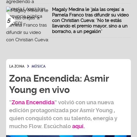
Magaly Medina le 'jala las orejas' a
Pamela Franco tras difundir su video
5
con Christian Cueva: "No te estás
llevando el premio mayor, sino a un
borracho, a un pegalón"
LA ZONA
MÚSICA
Zona Encendida: Asmir
Young en vivo
“
Zona Encendida
” volvió con una nueva
edición protagonizada por
Asmir Young
,
quien conquistó con su talento, energía y
mucho Flow.
Escúchalo
aquí.