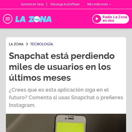
Aprendo en Casa
Descarga AudioPlayer
Más estaciones
Radio La Zona
en vivo
LA ZONA
TECNOLOGÍA
Snapchat está perdiendo
miles de usuarios en los
últimos meses
¿Crees que es esta aplicación siga en el
futuro? Comenta si usas Snapchat o prefieres
Instagram.