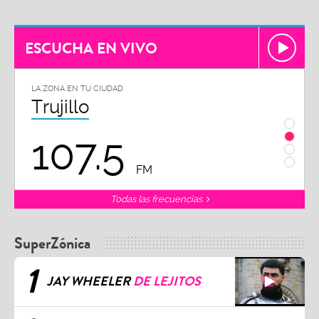
ESCUCHA EN VIVO
LA ZONA EN TU CIUDAD
LA ZON
Trujillo
Chi
107.5
1
FM
Todas las frecuencias
SuperZónica
1
JAY WHEELER
DE LEJITOS