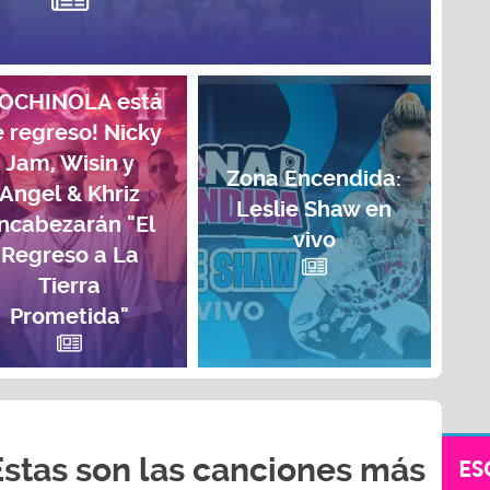
COCHINOLA está
 regreso! Nicky
Jam, Wisin y
Zona Encendida:
Angel & Khriz
Leslie Shaw en
ncabezarán "El
vivo
Regreso a La
Tierra
Prometida"
Estas son las canciones más
ES