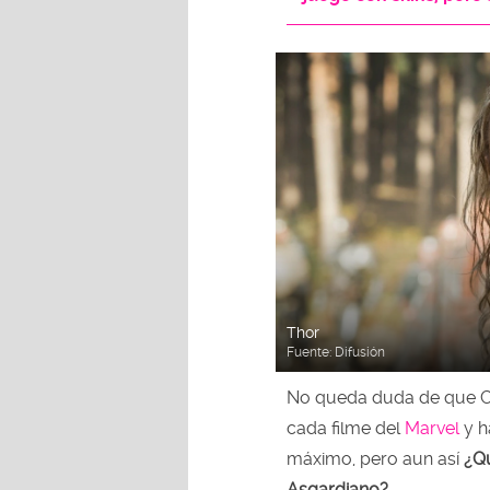
Thor
Fuente:
Difusión
No queda duda de que 
cada filme del
Marvel
y h
máximo, pero aun así
¿Qu
Asgardiano?