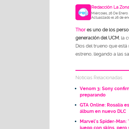
Redacción La Zon
Miércoles, 26 De Enero
Actualizado el 26 de en
Thor
es uno de los perso
generación del UCM
, la
Dios del trueno que est
estreno, llegando a las sa
Noticias Relacionadas
Venom 3: Sony confirm
preparando
GTA Online: Rosalía e
álbum en nuevo DLC
Marvel's Spider-Man: 
juego con skins, pero 