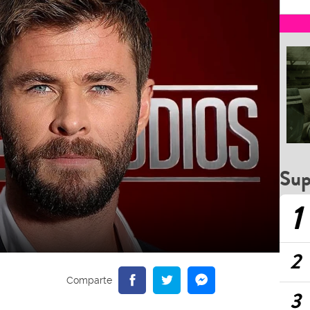
Sup
1
2
3