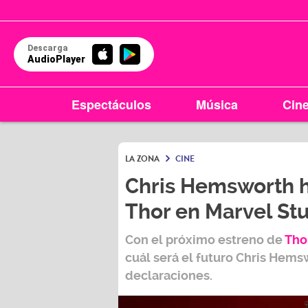
Descarga
AudioPlayer
Espectáculos
Música
Cin
LA ZONA
CINE
Chris Hemsworth h
Thor en Marvel St
Con el próximo estreno de
Tho
cuál será el futuro Chris Hems
declaraciones.