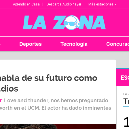
Más estaciones
Aprendo en Casa
Descarga AudioPlayer
e
Deportes
Tecnología
Concurs
abla de su futuro como
ES
udios
LA ZONA EN TU CIUDAD
LA 
Arequipa
T
r
: Love and thunder, nos hemos preguntado
worth en el UCM. El actor ha dado inminentes
95.9
FM