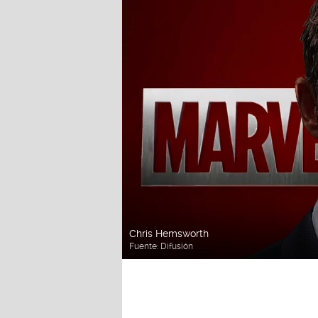
Chris Hemsworth
Fuente:
Difusión