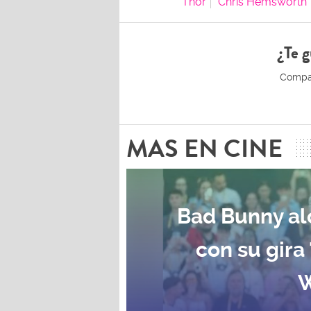
Thor
Chris Hemsworth
¿Te g
MAS EN CINE
Bad Bunny al
con su gira
W