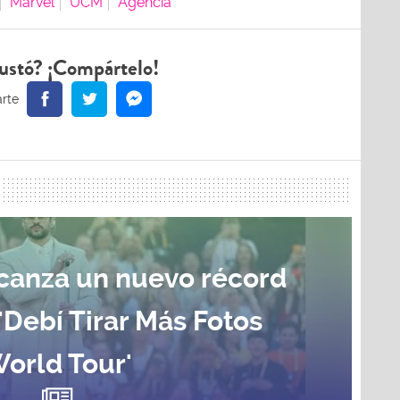
Marvel
UCM
Agencia
ustó? ¡Compártelo!
canza un nuevo récord
 'Debí Tirar Más Fotos
orld Tour'