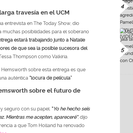
4
u larga travesía en el UCM
a entrevista en The Today Show, dio
a muchas posibilidades para el soberano
ntrega estará trabajando junto a Natalie
ores de que sea la posible sucesora del
5
 Tessa Thompson como Valkiria.
s Hemsworth sobre esta entrega es que
una auténtica
“locura de película”
emsworth sobre el futuro de
uy seguro con su papel.
“
Yo he hecho seis
 vez. Mientras me acepten, apareceré”
, dijo
rencia a que Tom Holland ha renovado