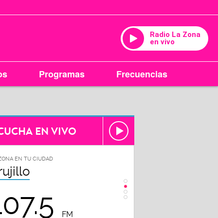
Radio La Zona
en vivo
os
Programas
Frecuencias
CUCHA EN VIVO
ZONA EN TU CIUDAD
LA ZONA EN TU CIUDAD
rujillo
Chiclayo
107.5
102.3
FM
FM